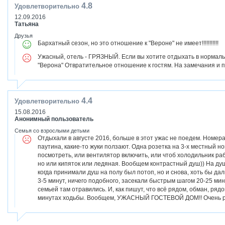
4.8
Удовлетворительно
12.09.2016
Татьяна
Друзья
Бархатный сезон, но это отношение к "Вероне" не имеет!!!!!!!!!!!
Ужасный, отель - ГРЯЗНЫЙ. Если вы хотите отдыхать в нормаль
"Верона" Отвратительное отношение к гостям. На замечания и пр
4.4
Удовлетворительно
15.08.2016
Анонимный пользователь
Семья со взрослыми детьми
Отдыхали в августе 2016, больше в этот ужас не поедем. Номера 
паутина, какие-то жуки ползают. Одна розетка на 3-х местный но
посмотреть, или вентилятор включить, или чтоб холодильник раб
но или кипяток или ледяная. Вообщем контрастный душ)) На душ
когда принимали душ на полу был потоп, но и снова, хоть бы дал
3-5 минут, ничего подобного, засекали быстрым шагом 20-25 мин
семьей там отравились. И, как пишут, что всё рядом, обман, ряд
минутах ходьбы. Вообщем, УЖАСНЫЙ ГОСТЕВОЙ ДОМ!! Очень р