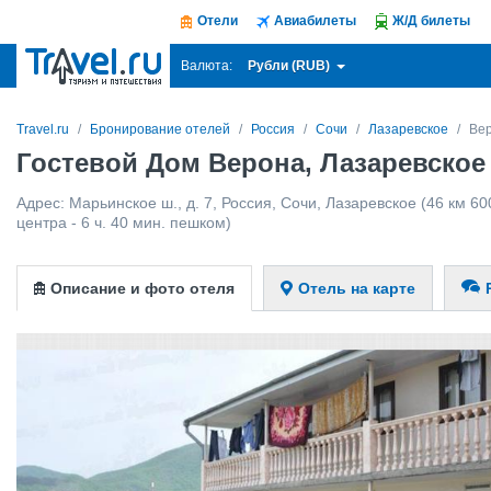
Отели
Авиабилеты
Ж/Д билеты
Рубли (RUB)
Валюта:
Travel.ru
Бронирование отелей
Россия
Сочи
Лазаревское
Ве
Гостевой Дом Верона, Лазаревское
Адрес:
Марьинское ш., д. 7
,
Россия
,
Сочи
,
Лазаревское
(46 км 60
центра - 6 ч. 40 мин. пешком)
Описание и фото отеля
Отель на карте