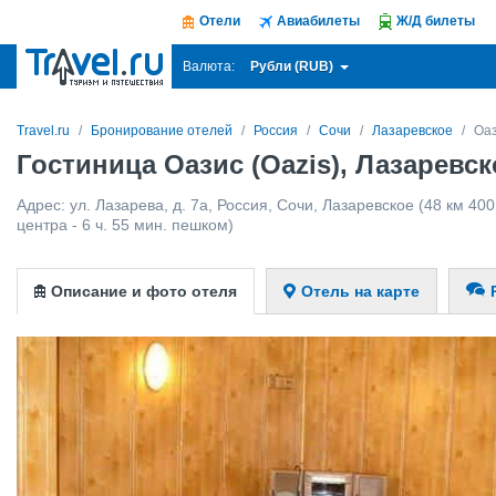
Отели
Авиабилеты
Ж/Д билеты
Рубли (RUB)
Валюта:
Travel.ru
Бронирование отелей
Россия
Сочи
Лазаревское
Оаз
Гостиница Оазис (Oazis), Лазаревск
Адрес:
ул. Лазарева, д. 7а
,
Россия
,
Сочи
,
Лазаревское
(48 км 400
центра - 6 ч. 55 мин. пешком)
Описание и фото отеля
Отель на карте