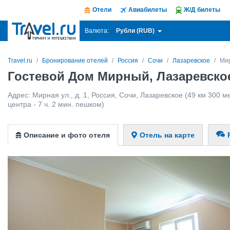
Отели
Авиабилеты
Ж/Д билеты
Рубли (RUB)
Валюта:
Travel.ru
Бронирование отелей
Россия
Сочи
Лазаревское
Ми
Гостевой Дом Мирный, Лазаревско
Адрес:
Мирная ул., д. 1
,
Россия
,
Сочи
,
Лазаревское
(49 км 300 м
центра - 7 ч. 2 мин. пешком)
Описание и фото отеля
Отель на карте