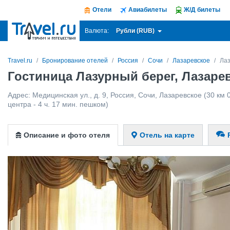
Отели
Авиабилеты
Ж/Д билеты
Рубли (RUB)
Валюта:
Travel.ru
Бронирование отелей
Россия
Сочи
Лазаревское
Лаз
Гостиница Лазурный берег, Лазаре
Адрес:
Медицинская ул., д. 9
,
Россия
,
Сочи
,
Лазаревское
(30 км 
центра - 4 ч. 17 мин. пешком)
Описание и фото отеля
Отель на карте