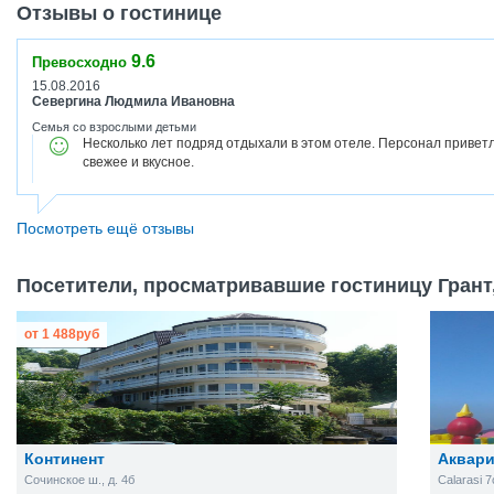
Отзывы о гостинице
9.6
Превосходно
15.08.2016
Севергина Людмила Ивановна
Семья со взрослыми детьми
Несколько лет подряд отдыхали в этом отеле. Персонал приветл
свежее и вкусное.
Посмотреть ещё отзывы
Посетители, просматривавшие гостиницу Грант,
от
1 488
руб
Континент
Аквар
Сочинское ш., д. 4б
Calarasi 7