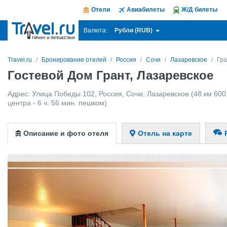
Отели
Авиабилеты
Ж/Д билеты
Рубли (RUB)
Валюта:
Travel.ru
Бронирование отелей
Россия
Сочи
Лазаревское
Гра
Гостевой Дом Грант, Лазаревское
Адрес:
Улица Победы 102
,
Россия
,
Сочи
,
Лазаревское
(48 км 600
центра - 6 ч. 56 мин. пешком)
Описание и фото отеля
Отель на карте