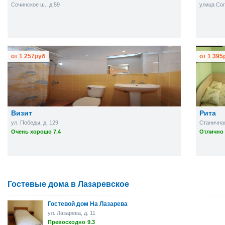
Сочинское ш., д.59
улица Сог
от
1 257
руб
от
1 395
Визит
Рита
ул. Победы, д. 129
Станичная
Очень хорошо 7.4
Отлично 
Гостевые дома в Лазаревское
Гостевой дом На Лазарева
ул. Лазарева, д. 11
Превосходно
9.3