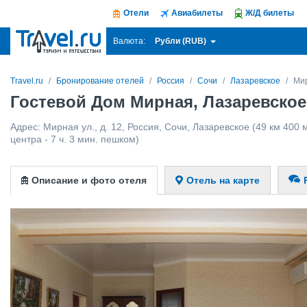
Отели
Авиабилеты
Ж/Д билеты
Рубли (RUB)
Валюта:
Travel.ru
Бронирование отелей
Россия
Сочи
Лазаревское
Ми
Гостевой Дом Мирная, Лазаревское
Адрес:
Мирная ул., д. 12
,
Россия
,
Сочи
,
Лазаревское
(49 км 400 
центра - 7 ч. 3 мин. пешком)
Описание и фото отеля
Отель на карте