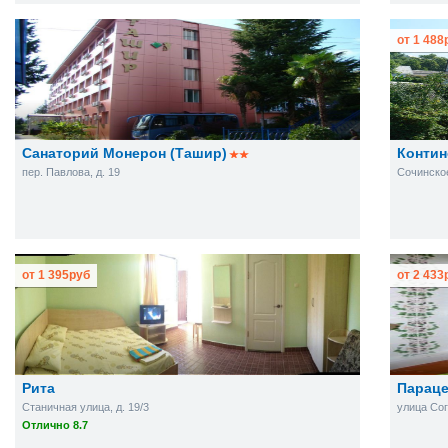
от
1 488
Санаторий Монерон (Ташир)
Контин
пер. Павлова, д. 19
Сочинское
от
1 395
руб
от
2 433
Рита
Парац
Станичная улица, д. 19/3
улица Сог
Отлично 8.7