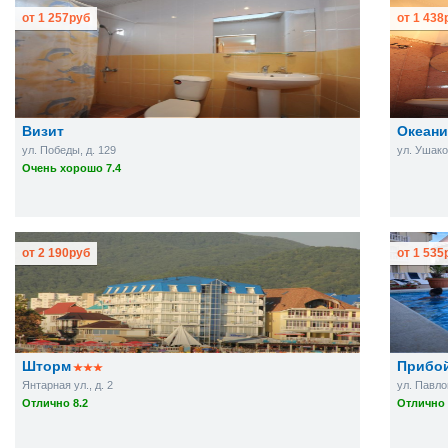
от
1 257
руб
от
1 438
Визит
Океани
ул. Победы, д. 129
ул. Ушаков
Очень хорошо 7.4
от
2 190
руб
от
1 535
Шторм
Прибо
Янтарная ул., д. 2
ул. Павлов
Отлично 8.2
Отлично 