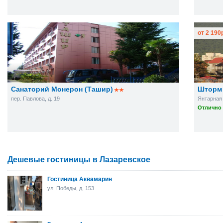
от
2 190
Санаторий Монерон (Ташир)
Шторм
пер. Павлова, д. 19
Янтарная у
Отлично 
Дешевые гостиницы в Лазаревское
Гостиница Аквамарин
ул. Победы, д. 153