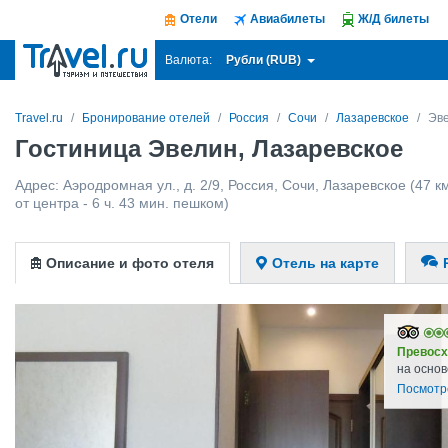
Отели
Авиабилеты
Ж/Д билеты
Рубли (RUB)
Валюта:
Travel.ru
Бронирование отелей
Россия
Сочи
Лазаревское
Эв
Гостиница Эвелин, Лазаревское
Адрес:
Аэродромная ул., д. 2/9
,
Россия
,
Сочи
,
Лазаревское
(47 к
от центра - 6 ч. 43 мин. пешком)
Описание и фото отеля
Отель на карте
Превосх
на основ
Посмотр