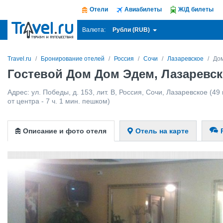
Отели
Авиабилеты
Ж/Д билеты
Рубли (RUB)
Валюта:
Travel.ru
Бронирование отелей
Россия
Сочи
Лазаревское
До
Гостевой Дом Дом Эдем, Лазаревск
Адрес:
ул. Победы, д. 153, лит. В
,
Россия
,
Сочи
,
Лазаревское
(49 
от центра - 7 ч. 1 мин. пешком)
Описание и фото отеля
Отель на карте