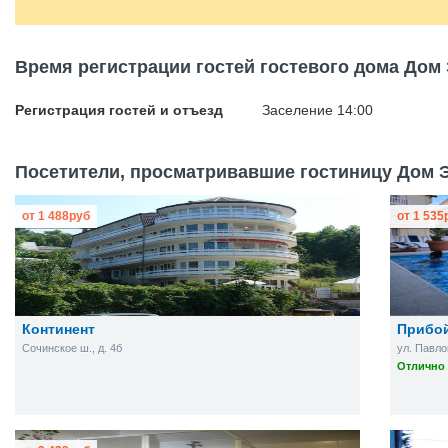
Время регистрации гостей гостевого дома Дом
Регистрация гостей и отъезд
Заселение 14:00
Посетители, просматривавшие гостиницу Дом Э
от
1 488
руб
от
1 535
Континент
Прибо
Сочинское ш., д. 4б
ул. Павлов
Отлично 