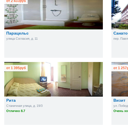
от
2 433
руб
Парацельс
Санато
улица Согласия, д. 11
пер. Павл
от
1 395
руб
от
1 257
Рита
Визит
Станичная улица, д. 19/3
ул. Побед
Отлично 8.7
Очень хо