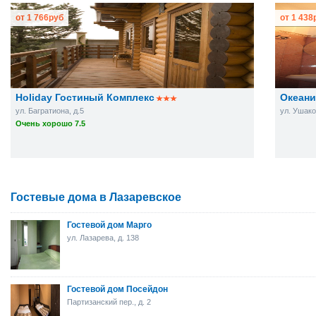
от
1 766
руб
от
1 438
Holiday Гостиный Комплекс
Океани
ул. Багратиона, д.5
ул. Ушаков
Очень хорошо 7.5
Гостевые дома в Лазаревское
Гостевой дом Марго
ул. Лазарева, д. 138
Гостевой дом Посейдон
Партизанский пер., д. 2