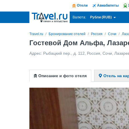
Отели
Авиабилеты
Рубли (RUB)
Валюта:
Travel.ru
Бронирование отелей
Россия
Сочи
Лаз
Гостевой Дом Альфа, Лазар
Адрес:
Рыбацкий пер., д. 112
,
Россия
,
Сочи
,
Лазаре
Описание и фото отеля
Отель на ка