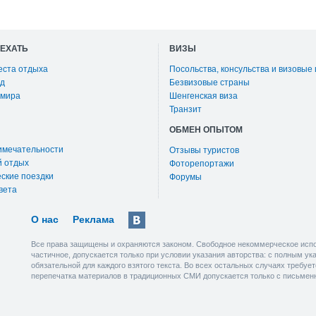
ОЕХАТЬ
ВИЗЫ
еста отдыха
Посольства, консульства и визовые
д
Безвизовые страны
 мира
Шенгенская виза
Транзит
ОБМЕН ОПЫТОМ
имечательности
Отзывы туристов
й отдых
Фоторепортажи
ские поездки
Форумы
вета
О нас
Реклама
Все права защищены и охраняются законом. Свободное некоммерческое испо
частичное, допускается только при условии указания авторства: с полным у
обязательной для каждого взятого текста. Во всех остальных случаях требу
перепечатка материалов в традиционных СМИ допускается только с письмен