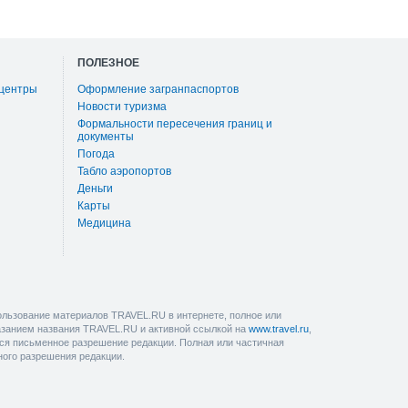
ПОЛЕЗНОЕ
 центры
Оформление загранпаспортов
Новости туризма
Формальности пересечения границ и
документы
Погода
Табло аэропортов
Деньги
Карты
Медицина
льзование материалов TRAVEL.RU в интернете, полное или
казанием названия TRAVEL.RU и активной ссылкой на
www.travel.ru
,
ется письменное разрешение редакции. Полная или частичная
ного разрешения редакции.