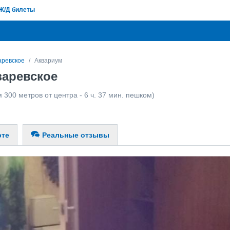
Ж/Д билеты
аревское
Аквариум
заревское
м 300 метров от центра - 6 ч. 37 мин. пешком)
рте
Реальные отзывы