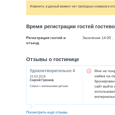
Извините, в данный момент нет свободных номеров в эт
Время регистрации гостей гостев
Регистрация гостей и
Заселение 14:00 ..
отъезд
Отзывы о гостинице
Удовлетворительно
4
Мне не понр
найма на пе
22.03.2016
Сергей Грязнов
бронировани
сайт выйти 
Семья с маленькими детьми
использоват
материальн
Посмотреть ещё отзывы