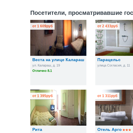
Посетители, просматривавшие гос
от
1 609
руб
от
2 433
руб
Веста на улице Калараш
Парацельс
ул. Калараш, д. 19
улица Согласия, д. 11
Отлично 8.1
от
1 395
руб
от
1 311
руб
Рита
Отель Арго