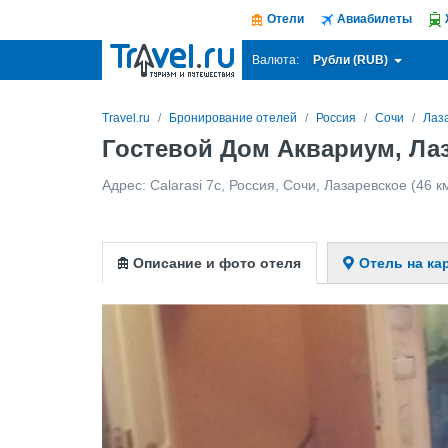
Отели
Авиабилеты
Рубли (RUB)
Валюта:
Travel.ru
Бронирование отелей
Россия
Сочи
Лаз
Гостевой Дом Аквариум, Ла
Адрес:
Calarasi 7c
,
Россия
,
Сочи
,
Лазаревское
(46 к
Описание и фото отеля
Отель на ка