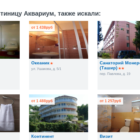
тиницу Аквариум, также искали:
от
1 438
руб
Океаник
Санаторий Монер
(Ташир)
ул. Ушакова, д. 5/1
пер. Павлова, д. 19
от
1 488
руб
от
1 257
руб
Континент
Визит