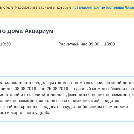
ом отеле. Рассмотрите варианты, которые
предлагают другие гостиницы Лаза
ого дома Аквариум
 19:30
Расчетный час 09:00 .. 13:00
авилось то, что владельцы гостевого дома заключив со мной догов
риод с 08.08.2016 г. по 25.08.2016 г. в данный момент сбежали с с
я отелей и отключили телефон. Дозвониться до них невозможно, 
на них невозможно, каналов связи с ними никаких! Придется
ь крайнее средство - подавать в суд с требованием возмещения
ого и морального ущерба.