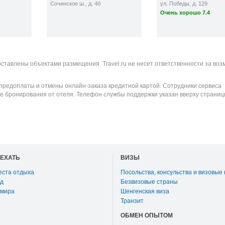
Сочинское ш., д. 4б
ул. Победы, д. 129
Очень хорошо 7.4
оставлены объектами размещения. Travel.ru не несет ответственности за во
 предоплаты и отмены онлайн-заказа кредитной картой. Сотрудники сервиса
е бронирования от отеля. Телефон службы поддержки указан вверху страниц
ОЕХАТЬ
ВИЗЫ
еста отдыха
Посольства, консульства и визовые
д
Безвизовые страны
 мира
Шенгенская виза
Транзит
ОБМЕН ОПЫТОМ