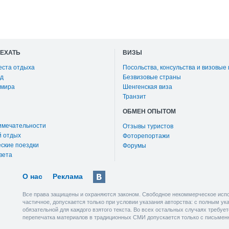
ОЕХАТЬ
ВИЗЫ
еста отдыха
Посольства, консульства и визовые
д
Безвизовые страны
 мира
Шенгенская виза
Транзит
ОБМЕН ОПЫТОМ
имечательности
Отзывы туристов
й отдых
Фоторепортажи
ские поездки
Форумы
вета
О нас
Реклама
Все права защищены и охраняются законом. Свободное некоммерческое испо
частичное, допускается только при условии указания авторства: с полным у
обязательной для каждого взятого текста. Во всех остальных случаях требу
перепечатка материалов в традиционных СМИ допускается только с письмен