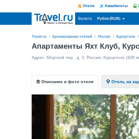
Отели
Авиабилеты
Рубли (RUB)
Валюта:
Travel.ru
Бронирование отелей
Россия
Курортное
Апартаменты Яхт Клуб, Кур
Адрес:
Морской пер., д. 3
,
Россия
,
Курортное
(600 м
Описание и фото отеля
Отель на ка