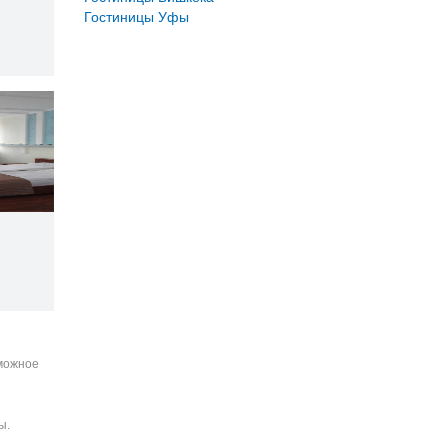
Гостиницы Уфы
зможное
ы.