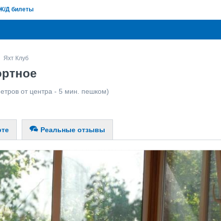
Ж/Д билеты
Яхт Клуб
ортное
етров от центра - 5 мин. пешком)
рте
Реальные отзывы