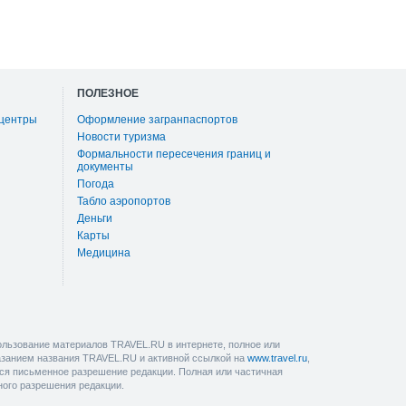
ПОЛЕЗНОЕ
 центры
Оформление загранпаспортов
Новости туризма
Формальности пересечения границ и
документы
Погода
Табло аэропортов
Деньги
Карты
Медицина
льзование материалов TRAVEL.RU в интернете, полное или
казанием названия TRAVEL.RU и активной ссылкой на
www.travel.ru
,
ется письменное разрешение редакции. Полная или частичная
ного разрешения редакции.