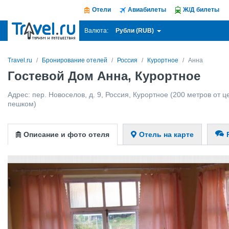
Отели
Авиабилеты
Ж/Д билеты
Рубли (RUB)
Валюта:
Travel.ru
Бронирование отелей
Россия
Курортное
Анна
Гостевой Дом Анна, Курортное
Адрес:
пер. Новоселов, д. 9
,
Россия
,
Курортное
(200 метров от це
пешком)
Описание и фото отеля
Отель на карте