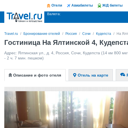
Отели
Авиабилеты
Ж/Д билеты
Валюта:
Travel.ru
Бронирование отелей
Россия
Сочи
Кудепста
На Ялт
Гостиница На Ялтинской 4, Кудепст
Адрес:
Ялтинская ул., д. 4
,
Россия
,
Сочи
,
Кудепста
(14 км 800 ме
- 2 ч. 7 мин. пешком)
Описание и фото отеля
Отель на карте