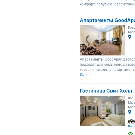
комфорт, полулюкс, рассчитанны
Апартаменты GoodApar
Крас
Кра
Апартаменты GoodApart распол
подходят для семейного размещ
которой находятся апартаменты
Далее
Гостиница Свит Холл
пос.
Мага
Крас
на о