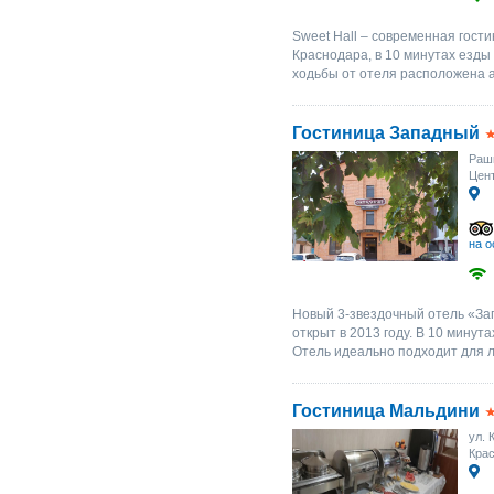
Sweet Hall – современная гост
Краснодара, в 10 минутах езды 
ходьбы от отеля расположена ав
Гостиница Западный
Рашп
Цент
на о
Новый 3-звездочный отель «За
открыт в 2013 году. В 10 минут
Отель идеально подходит для л
Гостиница Мальдини
ул. 
Крас