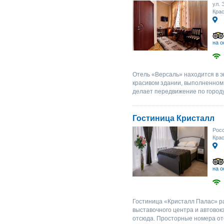
ул. 
Крас
на о
Отель «Версаль» находится в э
красивом здании, выполненном 
делает передвижение по городу
Гостиница Кристалл
Росс
Крас
на о
Гостиница «Кристалл Палас» р
выставочного центра и автовок
отсюда. Просторные номера от