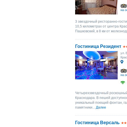
на о
3 звездочный ресторанно-гости
10,5 километрах от центра Крас
Пашковский, в 8 км от железнод
Гостиница Резидент
ул. 
Крас
на о
Четырехзвездочный роскошный 
Краснодара. В пешей доступно
уникальный поющий фонтан, га
памятники...
Далее
Гостиница Версаль