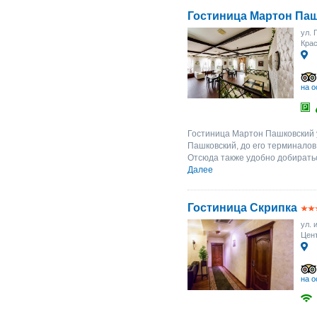
Гостиница Мартон Па
ул. 
Крас
на о
Гостиница Мартон Пашковский 
Пашковский, до его терминалов 
Отсюда также удобно добиратьс
Далее
Гостиница Скрипка
ул. 
Цент
на о