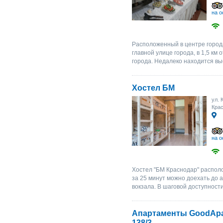
на о
Расположенный в центре город
главной улице города, в 1,5 км
города. Недалеко находится вы
Хостел БМ
ул. 
Крас
на о
Хостел "БМ Краснодар" располо
за 25 минут можно доехать до 
вокзала. В шаговой доступности
Апартаменты GoodApar
138/3