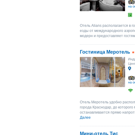
на о
Отель Alians располагается в го
езды от международного аэроп
модерн и предоставляет гостям
Гостиница Меротель
Инду
Цент
на о
Отель Меротель удобно распол
города Краснодар, до которого
останавливается прямо напроти
Далее
Мини-отель Тис