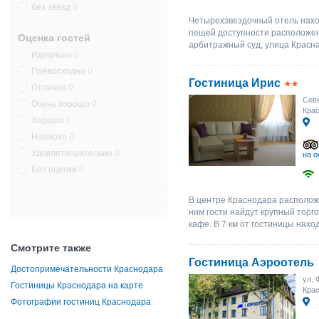
без звёзд
0
Четырехзвездочный отель нахо
пешей доступности расположен
Оценка гостей
арбитражный суд, улица Красна
Идеально
0
Превосходно
0
Гостиница Ирис
Отлично
0
Севе
Очень хорошо
0
Крас
Хорошо
0
Неплохо
0
Удовлетворительно
0
на о
Без оценки
0
В центре Краснодара располож
ним гости найдут крупный торг
кафе. В 7 км от гостиницы нахо
Смотрите также
Гостиница Аэроотель
Достопримечательности Краснодара
ул. 
Гостиницы Краснодара на карте
Крас
Фотографии гостиниц Краснодара