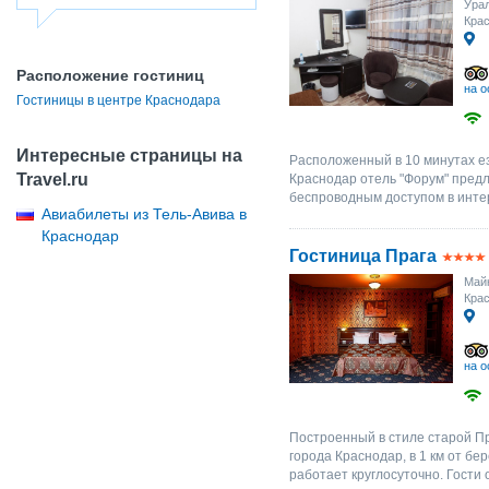
Урал
Крас
Расположение гостиниц
на о
Гостиницы в центре Краснодара
Интересные страницы на
Расположенный в 10 минутах е
Travel.ru
Краснодар отель "Форум" пред
беспроводным доступом в интер
Авиабилеты из Тель-Авива в
Краснодар
Гостиница Прага
Майк
Крас
на о
Построенный в стиле старой Пр
города Краснодар, в 1 км от бе
работает круглосуточно. Гости 