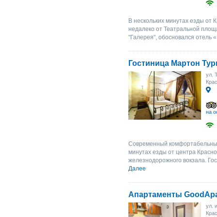
В нескольких минутах езды от 
недалеко от Театральной площа
"Галерея", обосновался отель «
Гостиница Мартон Тур
ул. 
Крас
на о
Современный комфортабельный
минутах езды от центра Красно
железнодорожного вокзала. Гос
Далее
Апартаменты GoodApar
ул. 
Крас