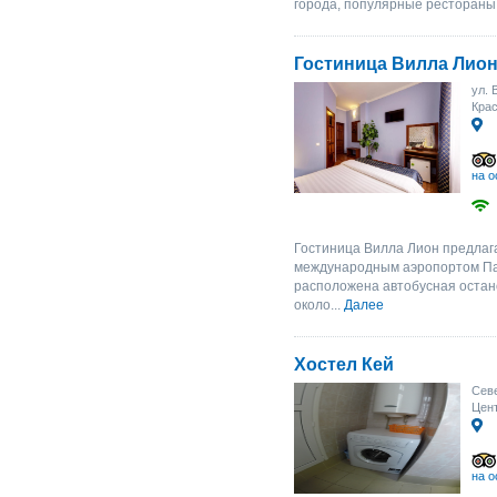
города, популярные рестораны 
Гостиница Вилла Лио
ул. 
Крас
на о
Гостиница Вилла Лион предлаг
международным аэропортом Паш
расположена автобусная остано
около...
Далее
Хостел Кей
Севе
Цент
на о