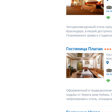
на о
Четырехзвездочный отель пред
Краснодара, в пешей доступнос
Георгиевского храма и стадиона
Гостиница Платан
Пост
Крас
на о
Оформленный в традиционном с
ходьбы от берега реки Кубань.
забронировать отель, оснащен