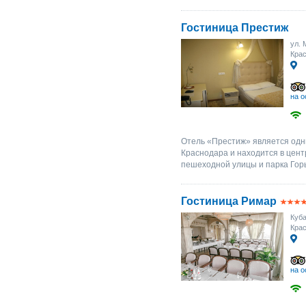
Гостиница Престиж
ул. 
Крас
на о
Отель «Престиж» является одн
Краснодара и находится в цент
пешеходной улицы и парка Горь
Гостиница Римар
Куба
Крас
на о