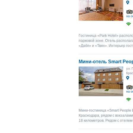
на о
Гостиница «Park Hotel» распол
парковой зоне. Отель располаг
«Дабл» и «Твин». Интерьер гос
Мини-отель Smart Peop
ул. 
Крас
на о
Мини-гостиница «Smart People 
Краснодара, рядом с вокзалами
18 километров. Рядом с отеле