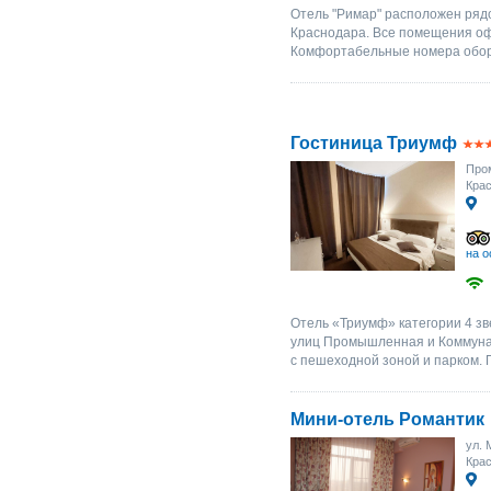
Отель "Римар" расположен ряд
Краснодара. Все помещения оф
Комфортабельные номера обор
Гостиница Триумф
Пром
Кра
на о
Отель «Триумф» категории 4 зв
улиц Промышленная и Коммунар
с пешеходной зоной и парком. 
Мини-отель Романтик
ул. 
Крас