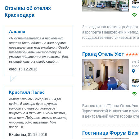
на о
Отзывы об отелях
Краснодара
3-звездочная гостиница Аэроо
Альянс
аэропорта Пашковский и непода
государственного университета,
Я останавливался в нескольких
отелях Краснодара, но ваш сервис
превзошел все мои ожидания. Особо
благодарен администратору за
Гранд Отель Уют
умение общаться с клиентами. Все
высший клас и в следующий...
ул. 
Кра
oleg
15.12.2016
,
на о
Кристалл Палас
Брали эконом номер за 1554,00
рубля. В номере душно,чужие
Бизнес-отель "Гранд Отель Уют
волосы в душевой. Ковровое
Туристической Индустрии и удо
покрытие в пятнах. Очень темно,
в центральной части города оте
окон нет. Подушек, можно сказать,
что нет, одно название. Мне
после...
Гостиница Форум Биз
Ekaterina
01.12.2016
,