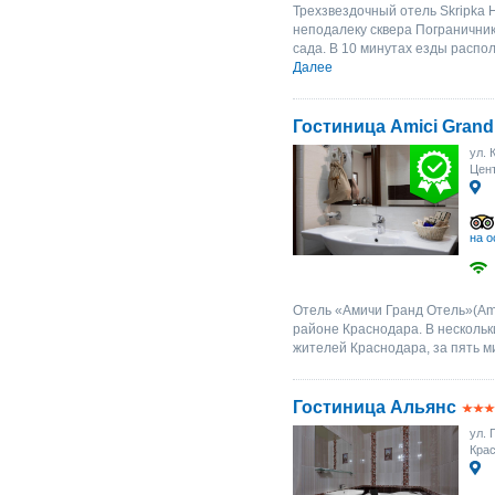
Трехзвездочный отель Skripka H
неподалеку сквера Пограничник
сада. В 10 минутах езды распо
Далее
Гостиница Amici Grand
ул. 
Цент
на о
Отель «Амичи Гранд Отель»(Ami
районе Краснодара. В несколь
жителей Краснодара, за пять м
Гостиница Альянс
ул. 
Крас