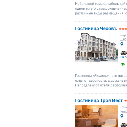
Небольшой комфортабельный от
одном из его самых оживленных
различные виды размещения: от
Гостиница Чеховъ
мкр.
д.65
на о
Гостиница «Чеховъ» - это лите
езды от аэропорта, а до желез
Неподалеку от отеля располага
Гостиница Троя Вест
Севе
Крас