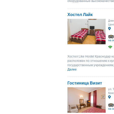
оборудованные высококачествен
Хостел Лайк
Длин
Цент
на о
Хостел Like Hostel Краснодар 
расположен по отношению к ку
государственным учреждениям, 
Далее
Гостиница Визит
ул. 
Крас
на о