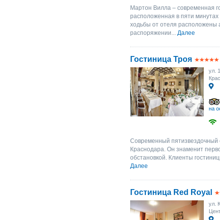
Мартон Вилла – современная г
расположенная в пяти минутах 
ходьбы от отеля расположены а
распоряжении...
Далее
Гостиница Троя
ул. 
Крас
на о
Современный пятизвездочный о
Краснодара. Он знаменит перв
обстановкой. Клиенты гостиниц
Далее
Гостиница Red Royal
ул. 
Цент