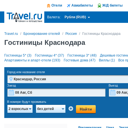
Отели
Авиабилеты
Ж/Д билеты
Рубли (RUB)
Валюта:
Travel.ru
Бронирование отелей
Россия
Гостиницы Краснодара
Гостиницы Краснодара
Гостиницы 5* (3)
Гостиницы 4* (37)
Гостиницы 3* (48)
Дешевые гостини
Апартаменты и апарт-отели (193)
Гостевые дома (47)
Виллы (1)
Все п
Город или название отеля
Заезд
Выезд
Август
2026
В номере будут проживать
Пн
Вт
Ср
Чт
Пт
Сб
Вс
Пн
Найти
2 взрослых
без детей
27
28
29
30
31
1
2
27
3
4
5
6
7
8
9
3
Рекомендации
Цена
Звез