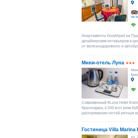
на о
Апартаменты GoodApart на Пушк
дизайнерским интерьером в це
от железнодорожного и автобусно
Мини-отель Луна
Минс
Крас
Современный #Luna Hotel Kras
Краснодара, в 200 м от реки Ку
распоряжении гостей уютные ко
Гостиница Villa Marina 
ул. 