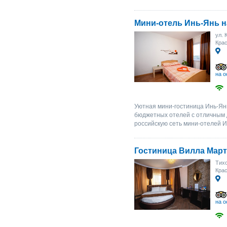
Мини-отель Инь-Янь н
ул. 
Крас
на о
Уютная мини-гостиница Инь-Янь
бюджетных отелей с отличным 
российскую сеть мини-отелей И
Гостиница Вилла Мар
Тихо
Крас
на о