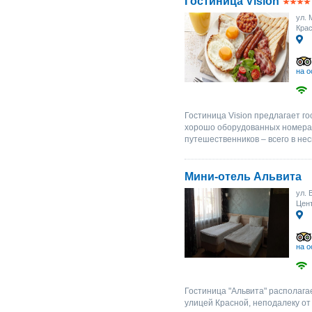
Гостиница Vision
ул. 
Крас
на о
Гостиница Vision предлагает г
хорошо оборудованных номерах
путешественников – всего в нес
Мини-отель Альвита
ул. 
Цент
на о
Гостиница "Альвита" располага
улицей Красной, неподалеку о