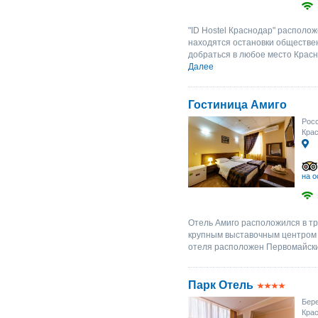
"ID Hostel Краснодар" располо
находятся остановки обществе
добраться в любое место Красн
Далее
Гостиница Амиго
Росс
Крас
на о
Отель Амиго расположился в тр
крупным выставочным центром 
отеля расположен Первомайский
Парк Отель
Бере
Крас