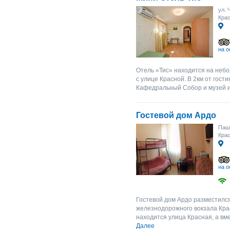
ул. 
Крас
на о
Отель «Тис» находится на неб
с улице Красной. В 2км от гос
Кафедральный Собор и музей иск
Гостевой дом Ардо
Пашк
Кра
на о
Гостевой дом Ардо разместился
железнодорожного вокзала Кра
находится улица Красная, а вме
Далее