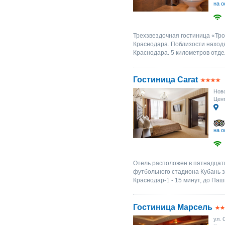
на о
Трехзвездочная гостиница «Троя
Краснодара. Поблизости наход
Краснодара. 5 километров отдел
Гостиница Carat
Ново
Цент
на о
Отель расположен в пятнадцати
футбольного стадиона Кубань за
Краснодар-1 - 15 минут, до Пашк
Гостиница Марсель
ул. 