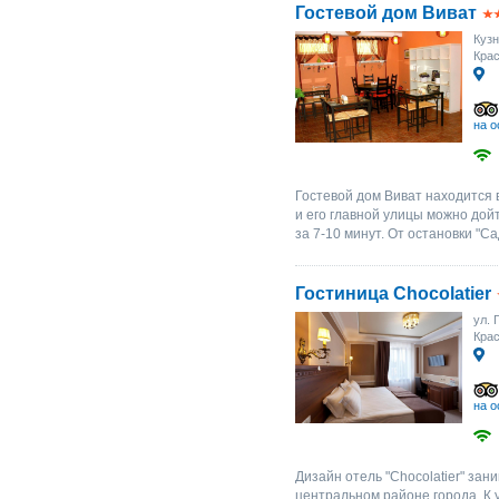
Гостевой дом Виват
Кузн
Крас
на о
Гостевой дом Виват находится 
и его главной улицы можно дой
за 7-10 минут. От остановки "Са
Гостиница Chocolatier
ул. 
Крас
на о
Дизайн отель "Chocolatier" зан
центральном районе города. К у