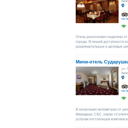
Крас
на о
Отель расположен недалеко от 
города. В пешей доступности н
развлекательные и деловые цен
Мини-отель Сударушк
ул. 
Крас
на о
В нескольких километрах от це
Меридиан, СБС, парка «Солнеч
услугам постояльцев комплекса 