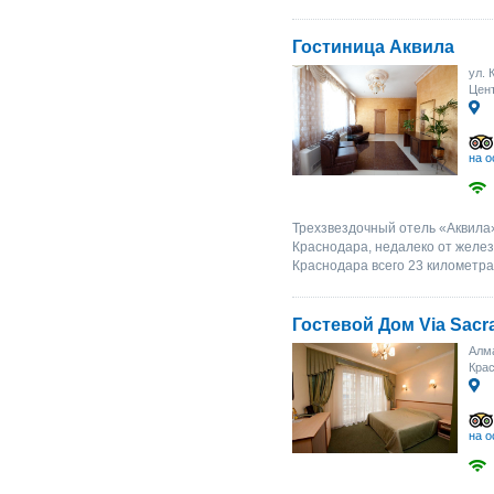
Гостиница Аквила
ул. 
Цент
на о
Трехзвездочный отель «Аквила
Краснодара, недалеко от желез
Краснодара всего 23 километра
Гостевой Дом Via Sacr
Алма
Крас
на о