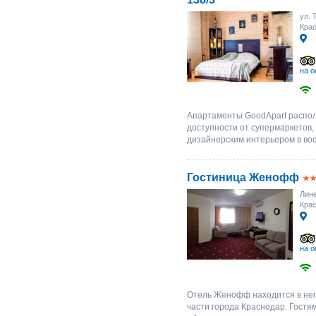
ул. 
Крас
на о
Апартаменты GoodApart распол
доступности от супермаркетов,
дизайнерским интерьером в вос
Гостиница Женофф
Лине
Крас
на о
Отель Женофф находится в неп
части города Краснодар. Гостя