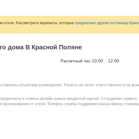
ом отеле. Рассмотрите варианты, которые
предлагают другие гостиницы Кра
ого дома В Красной Поляне
Расчетный час 10:00 .. 12:00
оставлены объектами размещения. Travel.ru не несет ответственности за во
 предоплаты и отмены онлайн-заказа кредитной картой. Сотрудники сервиса
е бронирования от отеля. Телефон службы поддержки указан вверху страниц