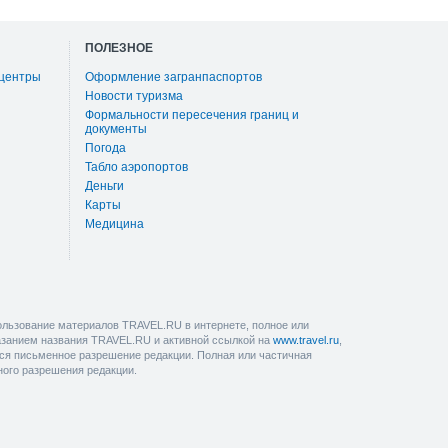
ПОЛЕЗНОЕ
 центры
Оформление загранпаспортов
Новости туризма
Формальности пересечения границ и
документы
Погода
Табло аэропортов
Деньги
Карты
Медицина
льзование материалов TRAVEL.RU в интернете, полное или
казанием названия TRAVEL.RU и активной ссылкой на
www.travel.ru
,
ется письменное разрешение редакции. Полная или частичная
ного разрешения редакции.