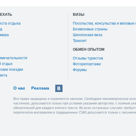
ОЕХАТЬ
ВИЗЫ
еста отдыха
Посольства, консульства и визовые
д
Безвизовые страны
 мира
Шенгенская виза
Транзит
ОБМЕН ОПЫТОМ
имечательности
Отзывы туристов
й отдых
Фоторепортажи
ские поездки
Форумы
вета
О нас
Реклама
Все права защищены и охраняются законом. Свободное некоммерческое испо
частичное, допускается только при условии указания авторства: с полным у
обязательной для каждого взятого текста. Во всех остальных случаях требу
перепечатка материалов в традиционных СМИ допускается только с письмен