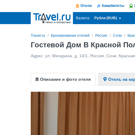
Отели
Авиабилеты
Рубли (RUB)
Валюта:
Travel.ru
Бронирование отелей
Россия
Сочи
Кра
Гостевой Дом В Красной По
Адрес:
ул. Мичурина, д. 14/1
,
Россия
,
Сочи
,
Красна
Описание и фото отеля
Отель на ка