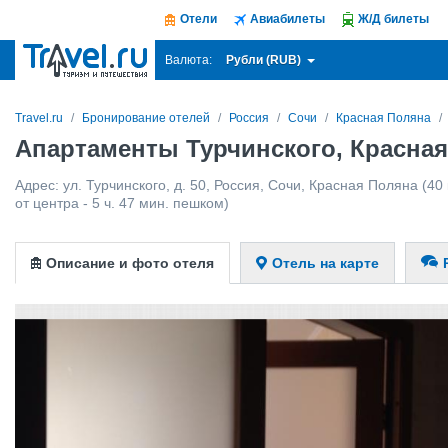
Отели
Авиабилеты
Ж/Д билеты
Рубли (RUB)
Валюта:
Travel.ru
Бронирование отелей
Россия
Сочи
Красная Поляна
Апартаменты Турчинского, Красна
Адрес:
ул. Турчинского, д. 50
,
Россия
,
Сочи
,
Красная Поляна
(40 
от центра - 5 ч. 47 мин. пешком)
Описание и фото отеля
Отель на карте