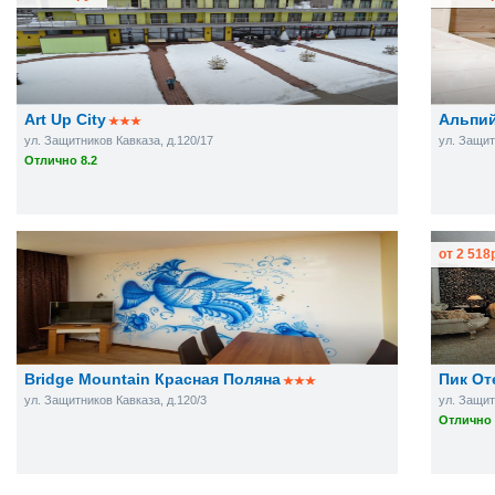
Art Up City
Альпи
ул. Защитников Кавказа, д.120/17
ул. Защит
Отлично 8.2
от
2 518
Bridge Mountain Красная Поляна
Пик От
ул. Защитников Кавказа, д.120/3
ул. Защит
Отлично 