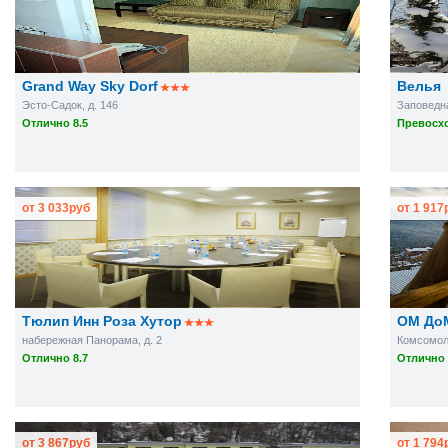
Grand Way Sky Dorf
Велья
Эсто-Садок, д. 146
Заповедна
Отлично 8.5
Превосхо
от
3 033
руб
от
1 917
Тюлип Инн Роза Хутор
ОМ До
набережная Панорама, д. 2
Комсомоль
Отлично 8.7
Отлично 
от
3 867
руб
от
1 794