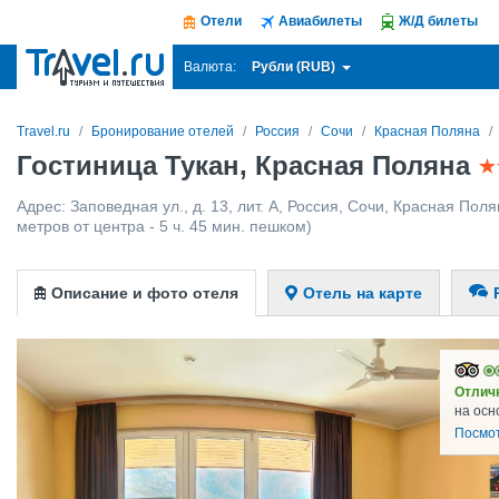
Отели
Авиабилеты
Ж/Д билеты
Рубли (RUB)
Валюта:
Travel.ru
Бронирование отелей
Россия
Сочи
Красная Поляна
Гостиница Тукан, Красная Поляна
Адрес:
Заповедная ул., д. 13, лит. А
,
Россия
,
Сочи
,
Красная Поля
метров от центра - 5 ч. 45 мин. пешком)
Описание и фото отеля
Отель на карте
Отлич
на осн
Посмо