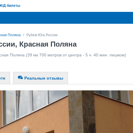
Ж/Д билеты
сная Поляна
Рубеж Юга России
ссии, Красная Поляна
сная Поляна
(39 км 700 метров от центра - 5 ч. 40 мин. пешком)
рте
Реальные отзывы