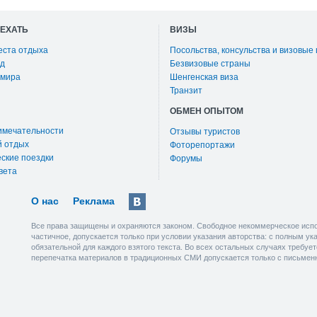
ОЕХАТЬ
ВИЗЫ
еста отдыха
Посольства, консульства и визовые
д
Безвизовые страны
 мира
Шенгенская виза
Транзит
ОБМЕН ОПЫТОМ
имечательности
Отзывы туристов
й отдых
Фоторепортажи
ские поездки
Форумы
вета
О нас
Реклама
Все права защищены и охраняются законом. Свободное некоммерческое испо
частичное, допускается только при условии указания авторства: с полным у
обязательной для каждого взятого текста. Во всех остальных случаях требу
перепечатка материалов в традиционных СМИ допускается только с письмен