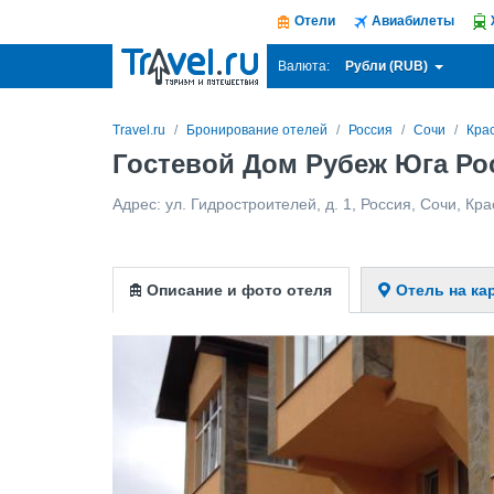
Отели
Авиабилеты
Рубли (RUB)
Валюта:
Travel.ru
Бронирование отелей
Россия
Сочи
Кра
Гостевой Дом Рубеж Юга Ро
Адрес:
ул. Гидростроителей, д. 1
,
Россия
,
Сочи
,
Кра
Описание и фото отеля
Отель на ка