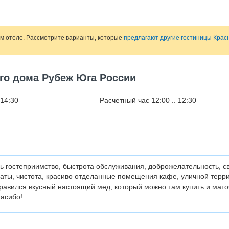
ом отеле. Рассмотрите варианты, которые
предлагают другие гостиницы Кра
ого дома Рубеж Юга России
 14:30
Расчетный час 12:00 .. 12:30
ь гостеприимство, быстрота обслуживания, доброжелательность, с
аты, чистота, красиво отделанные помещения кафе, уличной терр
равился вкусный настоящий мед, который можно там купить и мат
асибо!