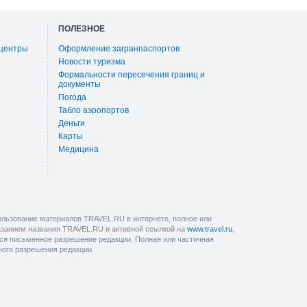
ПОЛЕЗНОЕ
 центры
Оформление загранпаспортов
Новости туризма
Формальности пересечения границ и
документы
Погода
Табло аэропортов
Деньги
Карты
Медицина
льзование материалов TRAVEL.RU в интернете, полное или
казанием названия TRAVEL.RU и активной ссылкой на
www.travel.ru
,
ется письменное разрешение редакции. Полная или частичная
ного разрешения редакции.