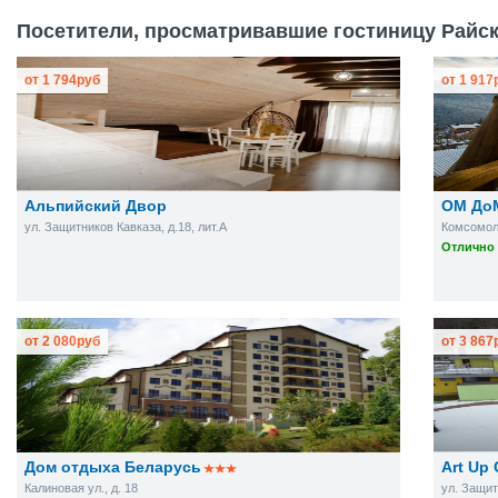
Посетители, просматривавшие гостиницу Райск
от
1 794
руб
от
1 917
Альпийский Двор
ОМ До
ул. Защитников Кавказа, д.18, лит.А
Комсомоль
Отлично 
от
2 080
руб
от
3 867
Дом отдыха Беларусь
Art Up 
Калиновая ул., д. 18
ул. Защит