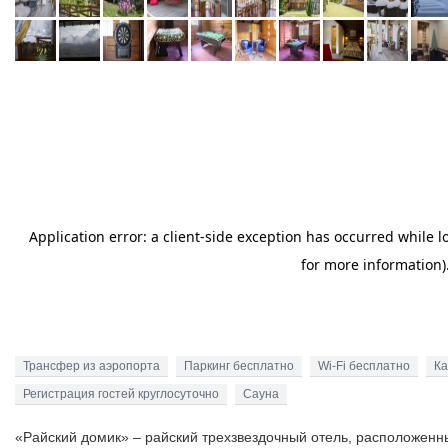
Трансфер из аэропорта
Паркинг бесплатно
Wi-Fi бесплатно
К
Регистрация гостей круглосуточно
Сауна
«Райский домик» – райский трехзвездочный отель, расположенн