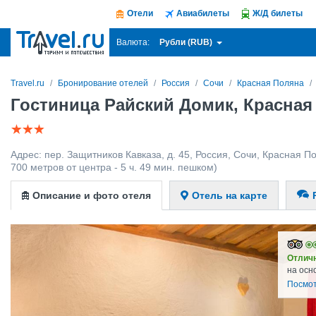
Отели
Авиабилеты
Ж/Д билеты
Рубли (RUB)
Валюта:
Travel.ru
Бронирование отелей
Россия
Сочи
Красная Поляна
Гостиница Райский Домик, Красная
Адрес:
пер. Защитников Кавказа, д. 45
,
Россия
,
Сочи
,
Красная П
700 метров от центра - 5 ч. 49 мин. пешком)
Описание и фото отеля
Отель на карте
Отлич
на осн
Посмот