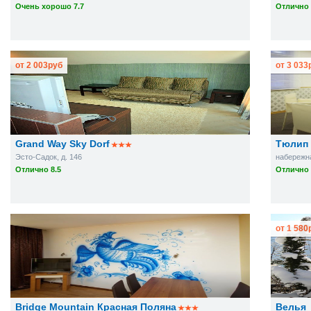
Очень хорошо 7.7
Отлично 
от
2 003
руб
от
3 033
Grand Way Sky Dorf
Тюлип 
Эсто-Садок, д. 146
набережна
Отлично 8.5
Отлично 
от
1 580
Bridge Mountain Красная Поляна
Велья