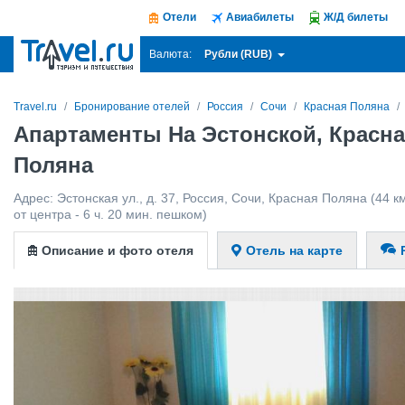
Отели
Авиабилеты
Ж/Д билеты
Рубли (RUB)
Валюта:
Travel.ru
Бронирование отелей
Россия
Сочи
Красная Поляна
Апартаменты На Эстонской, Красн
Поляна
Адрес:
Эстонская ул., д. 37
,
Россия
,
Сочи
,
Красная Поляна
(44 к
от центра - 6 ч. 20 мин. пешком)
Описание и фото отеля
Отель на карте