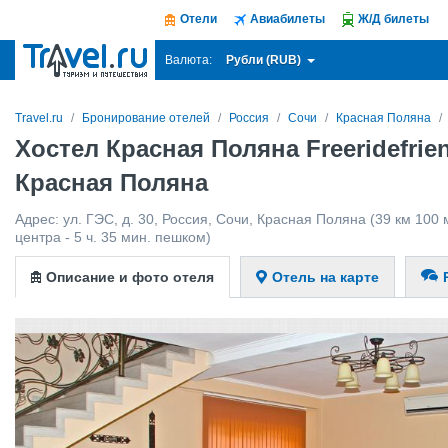
Отели
Авиабилеты
Ж/Д билеты
Рубли (RUB)
Валюта:
Travel.ru
Бронирование отелей
Россия
Сочи
Красная Поляна
Хостел Красная Поляна Freeridefrie
Красная Поляна
Адрес:
ул. ГЭС, д. 30
,
Россия
,
Сочи
,
Красная Поляна
(39 км 100 
центра - 5 ч. 35 мин. пешком)
Описание и фото отеля
Отель на карте