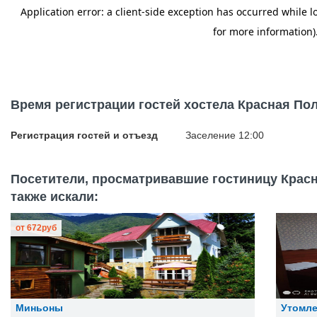
Время регистрации гостей хостела Красная Поля
Регистрация гостей и отъезд
Заселение 12:00
Посетители, просматривавшие гостиницу Красна
также искали:
от
672
руб
Миньоны
Утомл