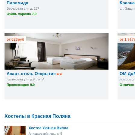
Пирамида
Красна
Березовая ул., д. 157
ул. Защит
Очень хорошо 7.9
от
623
руб
от
1 917
Апарт-отель Открытие
ОМ До
Калиновая ул., д.9, лит.А
Комсомоль
Превосходно 9.0
Отлично 
Хостелы в Красная Поляна
Хостел Уютная Вилла
Ачишховкий пер., д. 9