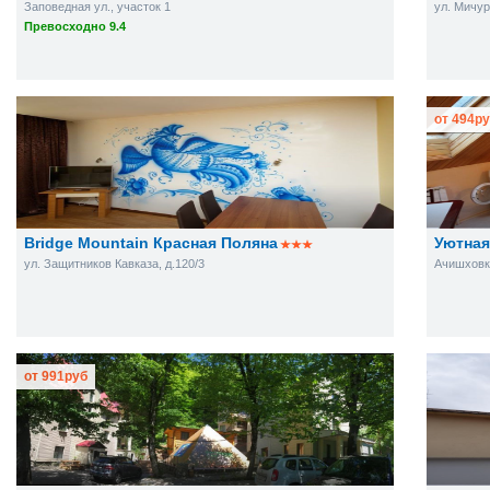
Заповедная ул., участок 1
ул. Мичур
Превосходно 9.4
от
494
ру
Bridge Mountain Красная Поляна
Уютная
ул. Защитников Кавказа, д.120/3
Ачишховки
от
991
руб