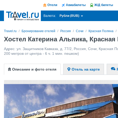
Отели
Авиабилеты
Ж/Д билеты
Рубли (RUB)
Валюта:
Travel.ru
Бронирование отелей
Россия
Сочи
Красная Поляна
Хостел Катерина Альпика, Красная
Адрес:
ул. Защитников Кавказа, д. 77/2
,
Россия
,
Сочи
,
Красная П
200 метров от центра - 6 ч. 1 мин. пешком)
Описание и фото отеля
Отель на карте