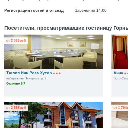
Регистрация гостей и отъезд
Заселение 14:00
Посетители, просматривавшие гостиницу Горны
от
3 033
руб
Тюлип Инн Роза Хутор
Анна
набережная Панорама, д. 2
Эсто-Садо
Отлично 8.7
от
2 558
руб
от
1 794