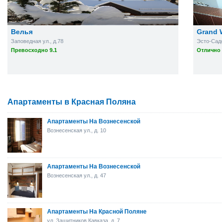
Велья
Grand 
Заповедная ул., д.78
Эсто-Садо
Превосходно 9.1
Отлично 
Апартаменты в Красная Поляна
Апартаменты На Вознесенской
Вознесенская ул., д. 10
Апартаменты На Вознесенской
Вознесенская ул., д. 47
Апартаменты На Красной Поляне
ул. Защитников Кавказа, д. 7