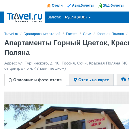
Отели
Авиабилеты
Ж/Д билеты
Рубли (RUB)
Валюта:
Travel.ru
Бронирование отелей
Россия
Сочи
Красная Поляна
Апартаменты Горный Цветок, Крас
Поляна
Адрес:
ул. Турчинского, д. 46
,
Россия
,
Сочи
,
Красная Поляна
(40 
от центра - 5 ч. 47 мин. пешком)
Описание и фото отеля
Отель на карте