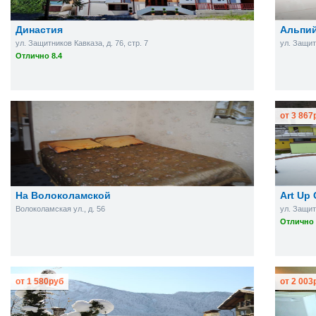
Династия
Альпи
ул. Защитников Кавказа, д. 76, стр. 7
ул. Защит
Отлично 8.4
от
3 867
На Волоколамской
Art Up 
Волоколамская ул., д. 56
ул. Защит
Отлично 
от
1 580
руб
от
2 003