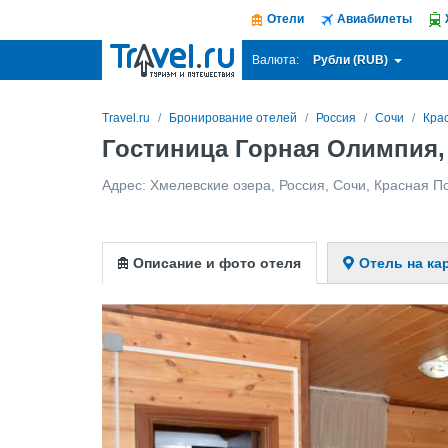
Отели
Авиабилеты
Рубли (RUB)
Валюта:
Travel.ru
Бронирование отелей
Россия
Сочи
Кра
Гостиница Горная Олимпия,
Адрес:
Хмелевские озера
,
Россия
,
Сочи
,
Красная П
Описание и фото отеля
Отель на ка