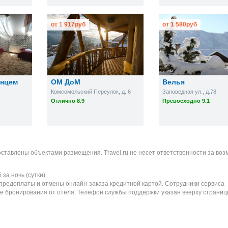
от
1 917
руб
от
1 580
руб
лнцем
ОМ ДоМ
Велья
Комсомольский Переулок, д. 6
Заповедная ул., д.78
Отлично 8.9
Превосходно 9.1
оставлены объектами размещения. Travel.ru не несет ответственности за во
б
за ночь (сутки)
 предоплаты и отмены онлайн-заказа кредитной картой. Сотрудники сервиса
е бронирования от отеля. Телефон службы поддержки указан вверху страниц