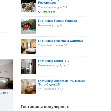
Резиденция
Улица Пчеловодов 23А
Отлично
8.9
Гостиница Горная Усадьба
Береговая ул., д. 6
Гостиница Гостиница Олимпиа
Улица Ачишховская 30
Гостиница Оплот
Калиновая ул., д.9, лит.А
Гостиница Апартаменты Deluxe
Эсто-Садок 15
ул. Березовая, д. 50
рытие
Гостиницы популярных