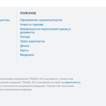
ПОЛЕЗНОЕ
 центры
Оформление загранпаспортов
Новости туризма
Формальности пересечения границ и
документы
Погода
Табло аэропортов
Деньги
Карты
Медицина
льзование материалов TRAVEL.RU в интернете, полное или
казанием названия TRAVEL.RU и активной ссылкой на
www.travel.ru
,
ется письменное разрешение редакции. Полная или частичная
ного разрешения редакции.