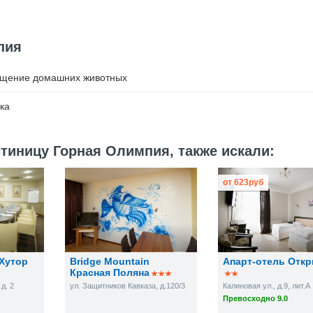
пия
ещение домашних животных
ка
тиницу Горная Олимпия, также искали:
от
623
руб
 Хутор
Bridge Mountain
Апарт-отель Отк
Красная Поляна
д. 2
ул. Защитников Кавказа, д.120/3
Калиновая ул., д.9, лит.А
Превосходно 9.0