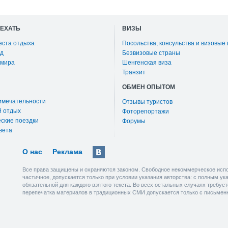
ОЕХАТЬ
ВИЗЫ
еста отдыха
Посольства, консульства и визовые
д
Безвизовые страны
 мира
Шенгенская виза
Транзит
ОБМЕН ОПЫТОМ
имечательности
Отзывы туристов
й отдых
Фоторепортажи
ские поездки
Форумы
вета
О нас
Реклама
Все права защищены и охраняются законом. Свободное некоммерческое испо
частичное, допускается только при условии указания авторства: с полным у
обязательной для каждого взятого текста. Во всех остальных случаях требу
перепечатка материалов в традиционных СМИ допускается только с письмен