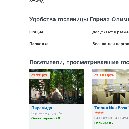
отъезд
Удобства гостиницы Горная Олим
Общие
Допускается разм
Парковка
Бесплатная
парков
Посетители, просматривавшие гос
от
991
руб
от
3 033
руб
Пирамида
Тюлип Инн Роза
Березовая ул., д. 157
набережная Панорама, 
Очень хорошо 7.9
Отлично 8.7