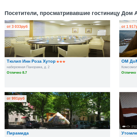
Посетители, просматривавшие гостиницу Дом А
от
3 033
руб
от
1 917
Тюлип Инн Роза Хутор
ОМ До
набережная Панорама, д. 2
Комсомоль
Отлично 8.7
Отлично 
от
991
руб
Пирамида
Утомл