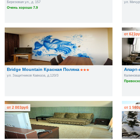
Березовая ул., д. 157
ул. Мичур
Очень хорошо 7.9
от
623
ру
Bridge Mountain Красная Поляна
Апарт-
ул. Защитников Кавказа, д.120/3
Калиновая 
Превосхо
от
2 003
руб
от
1 580