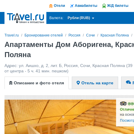
Отели
Авиабилеты
Ж/Д билеты
Рубли (RUB)
Валюта:
Travel.ru
Бронирование отелей
Россия
Сочи
Красная Поляна
Апартаменты Дом Аборигена, Крас
Поляна
Адрес:
ул. Аишхо, д. 2, лит. Б
,
Россия
,
Сочи
,
Красная Поляна
(39 
от центра - 5 ч. 41 мин. пешком)
Описание и фото отеля
Отель на карте
Отличн
на осно
Посмотр