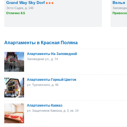
Grand Way Sky Dorf
Велья
Эсто-Садок, д. 146
Заповедна
Отлично 8.5
Превосхо
Апартаменты в Красная Поляна
Апартаменты На Заповедной
Заповедная ул., д. 74
Апартаменты Горный Цветок
ул. Турчинского, д. 46
Апартаменты Кавказ
ул. Защитников Кавказа, д. 3, кв. 14