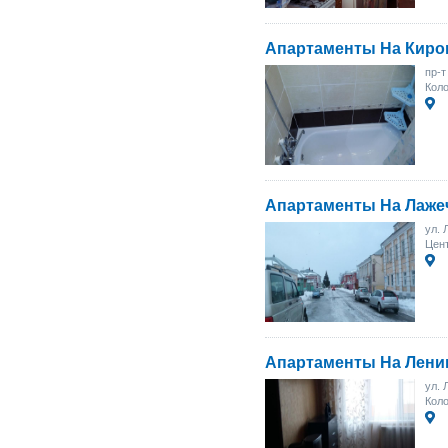
Апартаменты На Киро
пр-т
Коло
Апартаменты На Лаже
ул. 
Цент
Апартаменты На Лени
ул. 
Кол