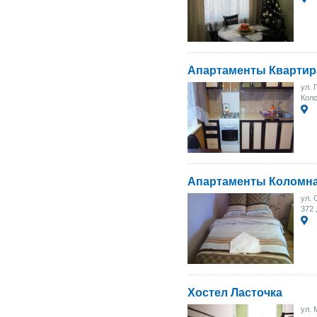
Апартаменты Квартир
ул. 
Коло
Апартаменты Коломн
ул. 
372
Хостел Ласточка
ул. 