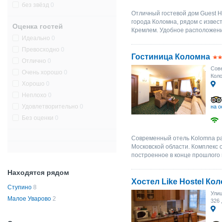
без звёзд
0
Отличный гостевой дом Guest H
города Коломна, рядом с извес
Оценка гостей
Кремлем. Удобное расположение
Идеально
0
Превосходно
0
Гостиница Коломна
Отлично
0
Сове
Очень хорошо
0
Коло
Хорошо
0
Неплохо
0
Удовлетворительно
0
на о
Без оценки
0
Современный отель Kolomna ра
Московской области. Комплекс 
построенное в конце прошлого ве
Находятся рядом
Хостел Like Hostel Ко
Ступино
8
Ули
Малое Уварово
2
326