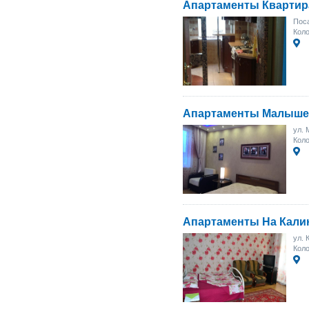
Апартаменты Квартир
Поса
Коло
Апартаменты Малыше
ул. 
Коло
Апартаменты На Кали
ул. 
Кол