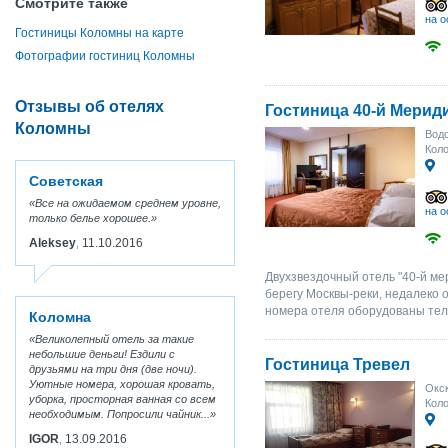
Смотрите также
на о
Гостиницы Коломны на карте
Фотографии гостиниц Коломны
Отзывы об отелях
Гостиница 40-й Мерид
Коломны
Водо
Коло
Советская
Все на ожидаемом среднем уровне,
на о
только белье хорошее.
Aleksey
11.10.2016
,
Двухзвездочный отель "40-й ме
берегу Москвы-реки, недалеко 
номера отеля оборудованы тел
Коломна
Великолепный отель за такие
небольшие деньги! Ездили с
Гостиница Тревел
друзьями на три дня (две ночи).
Уютные номера, хорошая кровать,
Окск
уборка, просторная ванная со всем
Коло
необходимым. Попросили чайник...
IGOR
13.09.2016
,