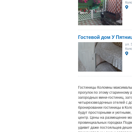
Коло
Гостевой дом У Пятни
ул. 
Коло
Гостиницы Коломны максимальн
прогулок по этому старинному р
загородных мини-гостиниц, зат
четырехзвездочных отелей с д
бронировании гостиницы в Кол
будут просторными и уютными, 
центр. Цены на размещение мог
провинциальных городках Подм
удивит даже постояльцев дешев