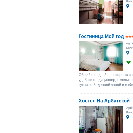
Коло
Гостиница Мой год
ул. 
Коло
Общий фонд – 8 просторных св
удобств кондиционер, телевизо
кухня с обеденной зоной и собс
Хостел На Арбатской
Арба
Коло