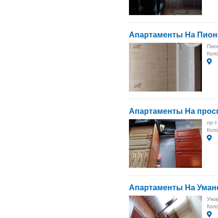
Апартаменты На Пион
Пион
Коло
Апартаменты На прос
пр-т
Коло
Апартаменты На Уман
Уман
Коло