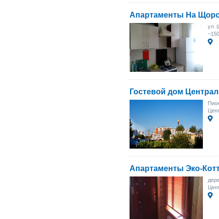
Апартаменты На Щор
ул. 
~15
Гостевой дом Централ
Пион
Цент
Апартаменты Эко-Кот
дере
Цен