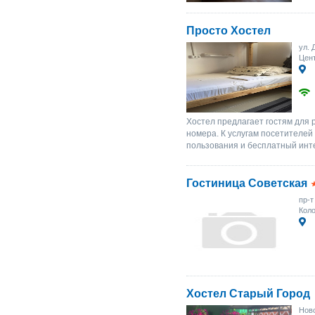
Просто Хостел
ул. 
Цент
Хостел предлагает гостям для
номера. К услугам посетителей
пользования и бесплатный инте
Гостиница Советская
пр-т
Коло
Хостел Старый Город
Ново