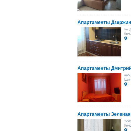
Апартаменты Дзержин
ул. 
Коло
Апартаменты Дмитрий
наб.
Цент
Апартаменты Зеленая
Зеле
Кол