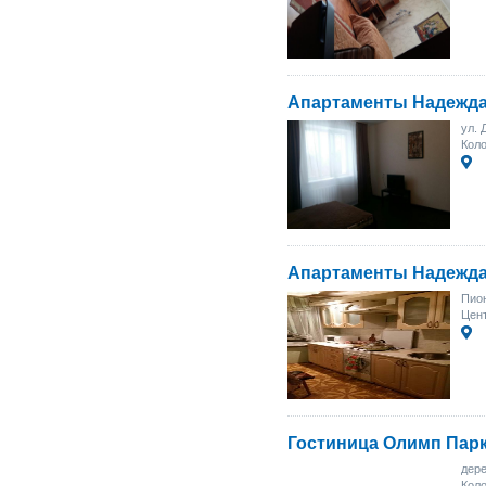
Апартаменты Надежд
ул. 
Коло
Апартаменты Надежд
Пион
Цент
Гостиница Олимп Пар
дер
Коло