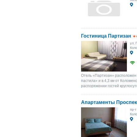
Гостиница Партизан
ул. 
Коло
Отель «Партизан» расположен в
пастила» и в 4,3 км от Коломен
распоряжении гостей круглосут
Апартаменты Проспек
пр-т
Коло