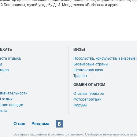
й Богородицы, музей-усадьбу Д. И. Менделеева «Боблово» и другие.
ОЕХАТЬ
ВИЗЫ
еста отдыха
Посольства, консульства и визовые
д
Безвизовые страны
 мира
Шенгенская виза
Транзит
ОБМЕН ОПЫТОМ
имечательности
Отзывы туристов
й отдых
Фоторепортажи
ские поездки
Форумы
вета
О нас
Реклама
Все права защищены и охраняются законом. Свободное некоммерческое испо