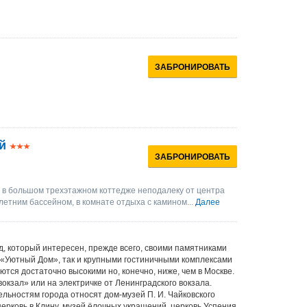
ЗАБРОНИРОВАТЬ
й
ЗАБРОНИРОВАТЬ
 в большом трехэтажном коттедже неподалеку от центра
 летним бассейном, в комнате отдыха с камином...
Далее
д, который интересен, прежде всего, своими памятниками
 «Уютный Дом», так и крупными гостиничными комплексами
тся достаточно высокими но, конечно, ниже, чем в Москве.
вокзал» или на электричке от Ленинградского вокзала.
льностям города относят дом-музей П. И. Чайковского
церковь в Клину, музей ёлочных украшений, церковь Успения