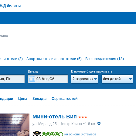
Ж/Д билеты
Клина
ини-отели (3)
Апартаменты и апарт-отели (5)
Все предложения (18)
Выезд
В номере будут проживать
2 взрослых
без детей
Август
Август
2026
2026
Вт
Вт
Ср
Ср
Чт
Чт
Пт
Пт
Сб
Сб
Вс
Вс
ндации
Цена
Звезды
Оценка гостей
28
28
29
29
30
30
31
31
1
1
2
2
4
4
5
5
6
6
7
7
8
8
9
9
Мини-отель Вип
11
11
12
12
13
13
14
14
15
15
16
16
ул. Мира, д.25
, Центр Клина ~1.8 км
18
18
19
19
20
20
21
21
22
22
23
23
на основе 6 отзывов