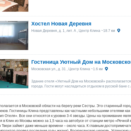
Хостел Новая Деревня
Новая Деревня, д. 1, лит. А
, Центр Клина ~18.7 км
Гостиница Уютный Дом на Московско
Московская ул., д. 31
, Центр Клина ~1.6 км
Здание отеля «Уютный Дом на Московской» располагается
города. Гости могут насладиться отдыхом в русской бане с
полагается в Московской области на берегу реки Сестры. Это старинный горо
 веков. Гостиницы Клина представлены как частными небольшими отелями как
ип Отеля». Все они относятся к уровню 3-4 звезды. Цены на проживание являю
я в Клин из Москвы можно за 1,5 часа на автобусе от станции метро «Речной 
з Твери займет даже меньше времени – около часа. К главным достопримечате
омпозитор провел последние годы жизни), Воскресенскую церковь, Успенскую 