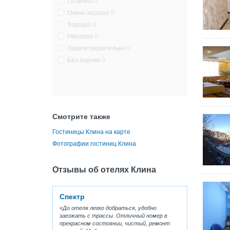
Отлично
0
Очень хорошо
0
Хорошо
0
Неплохо
0
Удовлетворительно
0
Без оценки
0
Смотрите также
Гостиницы Клина на карте
Фотографии гостиниц Клина
Отзывы об отелях Клина
Спектр
До отеля легко добраться, удобно
заезжать с трассы. Отличный номер в
прекрасном состоянии, чистый, ремонт