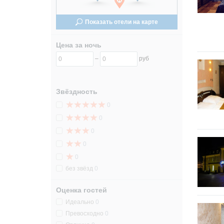
24
24
Показать отели на карте
31
31
Цена за ночь
–
руб
Звёздность
0
0
0
0
0
без звёзд
0
Оценка гостей
Идеально
0
Превосходно
0