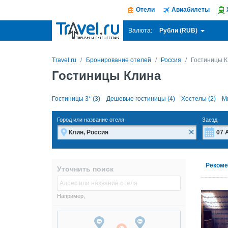
Отели
Авиабилеты
Рубли (RUB)
Валюта:
Travel.ru
Бронирование отелей
Россия
Гостиницы 
Гостиницы Клина
Гостиницы 3* (3)
Дешевые гостиницы (4)
Хостелы (2)
М
Город или название отеля
Заезд
×
Пн
Пн
Рекоме
Уточнить поиск
27
27
3
3
Например,
10
10
17
17