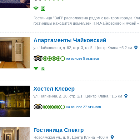
25
25
26
26
27
27
28
28
29
29
30
30
1
1
2
2
3
3
4
4
5
5
6
6
Гостиница "ВиП" расположена рядом с центром города Клин
гостиницы находится дом-музей П.И.Чайковского и музей 
Апартаменты Чайковский
ул. Чайковского, д. 62, стр. 3, кв. 5
, Центр Клина ~3.2 км
на основе 5 отзывов
Хостел Клевер
ул. Папивина, д. 10, стр. 2/1
, Центр Клина ~1.5 км
на основе 27 отзывов
Гостиница Спектр
Новоямская ул., д. 6
, Центр Клина ~400 м