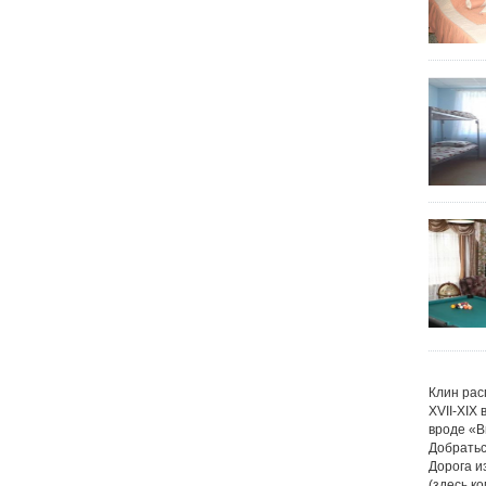
Клин рас
XVII-XIX
вроде «В
Добратьс
Дорога и
(здесь к