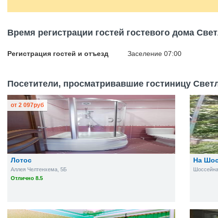
Время регистрации гостей гостевого дома Све
Регистрация гостей и отъезд
Заселение 07:00
Посетители, просматривавшие гостиницу Светл
от
2 097
руб
Лотос
На Шо
Аллея Челтенхема, 5Б
Шоссейная 
Отлично 8.5