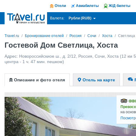
Отели
Авиабилеты
Ж/Д билеты
Рубли (RUB)
Валюта:
Travel.ru
Бронирование отелей
Россия
Сочи
Хоста
Светлица
Гостевой Дом Светлица, Хоста
Адрес:
Новороссийскиое ш., д. 2/12
,
Россия
,
Сочи
,
Хоста
(12 км 5
центра - 1 ч. 47 мин. пешком)
Описание и фото отеля
Отель на карте
Превосх
на основ
Посмотр