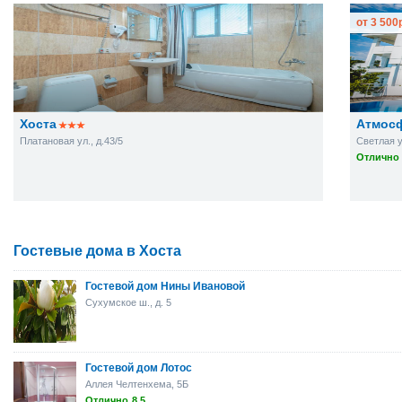
от
3 500
Хоста
Атмос
Платановая ул., д.43/5
Светлая у
Отлично 
Гостевые дома в Хоста
Гостевой дом Нины Ивановой
Сухумское ш., д. 5
Гостевой дом Лотос
Аллея Челтенхема, 5Б
Отлично
8.5