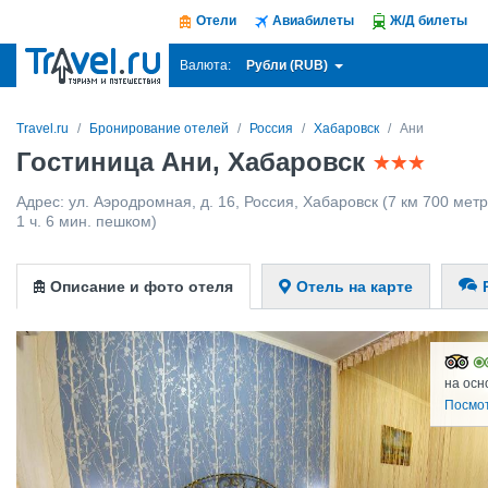
Отели
Авиабилеты
Ж/Д билеты
Рубли (RUB)
Валюта:
Travel.ru
Бронирование отелей
Россия
Хабаровск
Ани
Гостиница Ани, Хабаровск
Адрес:
ул. Аэродромная, д. 16
,
Россия
,
Хабаровск
(7 км 700 метр
1 ч. 6 мин. пешком)
Описание и фото отеля
Отель на карте
на осн
Посмо