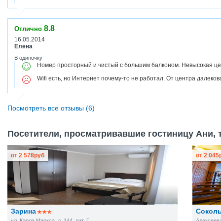
8.8
Отлично
16.05.2014
Елена
В одиночку
Номер просторный и чистый с большим балконом. Невысокая це
Wifi есть, но Интернет почему-то не работал. От центра далеко
Посмотреть все отзывы (6)
Посетители, просматривавшие гостиницу Ани, т
от
2 578
руб
от
2 045
Зарина
Сокол
ул. Карла Маркса, д. 144, лит. Г
Алексеевс