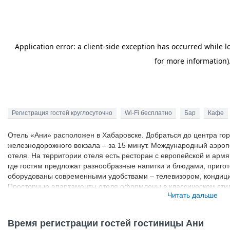
Регистрация гостей круглосуточно
Wi-Fi бесплатно
Бар
Кафе
Отель «Ани» расположен в Хабаровске. Добраться до центра гор
железнодорожного вокзала – за 15 минут. Международный аэропо
отеля. На территории отеля есть ресторан с европейской и армя
где гостям предложат разнообразные напитки и блюдами, приго
оборудованы современными удобствами – телевизором, кондици
Просторные апартаменты отеля оформлены в классическом стиле
Читать дальше
могут круглосуточно обращаться на стойку регистрации по любо
Время регистрации гостей гостиницы Ани