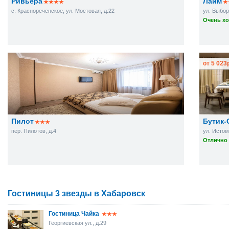
Ривьера
Лайм
с. Краснореченское, ул. Мостовая, д.22
ул. Выбор
Очень хо
от
5 023
Пилот
Бутик-
пер. Пилотов, д.4
ул. Истом
Отлично 
Гостиницы 3 звезды в Хабаровск
Гостиница Чайка
Георгиевская ул., д.29