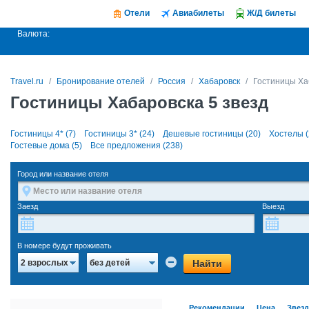
Отели
Авиабилеты
Ж/Д билеты
Валюта:
Travel.ru
Бронирование отелей
Россия
Хабаровск
Гостиницы Ха
Гостиницы Хабаровска 5 звезд
Гостиницы 4* (7)
Гостиницы 3* (24)
Дешевые гостиницы (20)
Хостелы (
Гостевые дома (5)
Все предложения (238)
Город или название отеля
Заезд
Выезд
В номере будут проживать
Найти
2 взрослых
без детей
Рекомендации
Цена
Звез