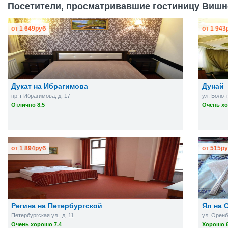
Посетители, просматривавшие гостиницу Вишн
от
1 649
руб
от
1 943
Дукат на Ибрагимова
Дунай
пр-т Ибрагимова, д. 17
ул. Болот
Отлично 8.5
Очень хо
от
1 894
руб
от
515
ру
Регина на Петербургской
Ял на 
Петербургская ул., д. 11
ул. Оренб
Очень хорошо 7.4
Хорошо 6