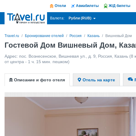
Отели
Авиабилеты
Ж/Д билеты
Рубли (RUB)
Валюта:
Travel.ru
Бронирование отелей
Россия
Казань
Вишневый Дом
Гостевой Дом Вишневый Дом, Каза
Адрес:
пос. Вознесенское, Вишневая ул., д. 9
,
Россия
,
Казань
(8 
от центра - 1 ч. 15 мин. пешком)
Описание и фото отеля
Отель на карте