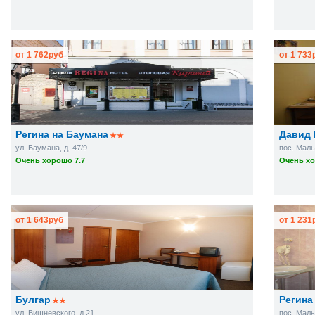
от
1 762
руб
от
1 733
Регина на Баумана
Давид 
ул. Баумана, д. 47/9
пос. Малы
Очень хорошо 7.7
Очень хо
от
1 643
руб
от
1 231
Булгар
Регина
ул. Вишневского, д.21
пос. Малы