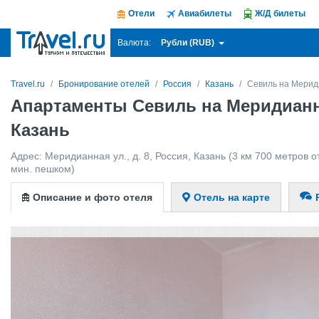
Отели
Авиабилеты
Ж/Д билеты
Рубли (RUB)
Валюта:
Travel.ru
Бронирование отелей
Россия
Казань
Севиль на Мерид
Апартаменты Севиль на Меридианн
Казань
Адрес:
Меридианная ул., д. 8
,
Россия
,
Казань
(3 км 700 метров от
мин. пешком)
Описание и фото отеля
Отель на карте