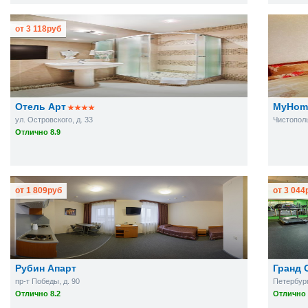
от
3 118
руб
Отель Арт
MyHome
ул. Островского, д. 33
Чистополь
Отлично 8.9
от
1 809
руб
от
3 044
Рубин Апарт
Гранд 
пр-т Победы, д. 90
Петербург
Отлично 8.2
Отлично 