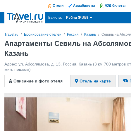
Отели
Авиабилеты
Ж/Д билеты
Рубли (RUB)
Валюта:
Travel.ru
Бронирование отелей
Россия
Казань
Севиль на Абсол
Апартаменты Севиль на Абсолямов
Казань
Адрес:
ул. Абсолямова, д. 13
,
Россия
,
Казань
(3 км 700 метров от
мин. пешком)
Описание и фото отеля
Отель на карте