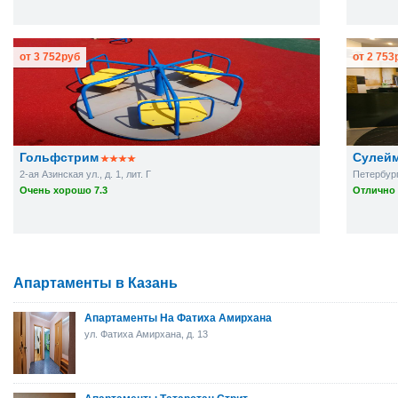
от
3 752
руб
от
2 753
Гольфстрим
Сулейм
2-ая Азинская ул., д. 1, лит. Г
Петербург
Очень хорошо 7.3
Отлично 
Апартаменты в Казань
Апартаменты На Фатиха Амирхана
ул. Фатиха Амирхана, д. 13