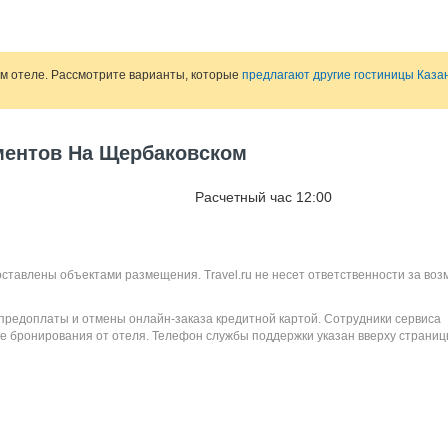
ом отеле. Рассмотрите варианты, которые
предлагают другие гостиницы Каза
аментов На Щербаковском
Расчетный час 12:00
оставлены объектами размещения. Travel.ru не несет ответственности за во
 предоплаты и отмены онлайн-заказа кредитной картой. Сотрудники сервиса
е бронирования от отеля. Телефон службы поддержки указан вверху страниц