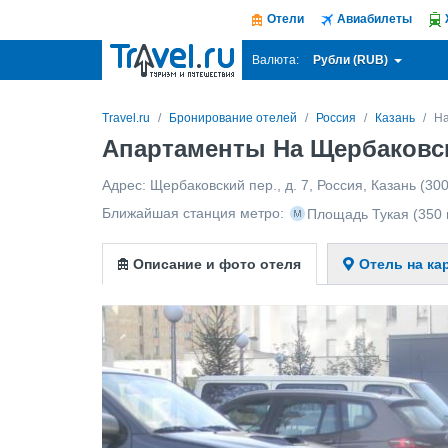
Отели
Авиабилеты
Рубли (RUB)
Валюта:
Travel.ru
Бронирование отелей
Россия
Казань
На
Апартаменты На Щербаковск
Адрес:
Щербаковский пер., д. 7
,
Россия
,
Казань
(300
Ближайшая станция метро:
Площадь Тукая
(350 
Описание и фото отеля
Отель на ка