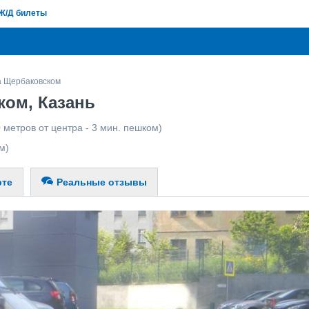
Ж/Д билеты
 Щербаковском
ом, Казань
 метров от центра - 3 мин. пешком)
м)
рте
Реальные отзывы