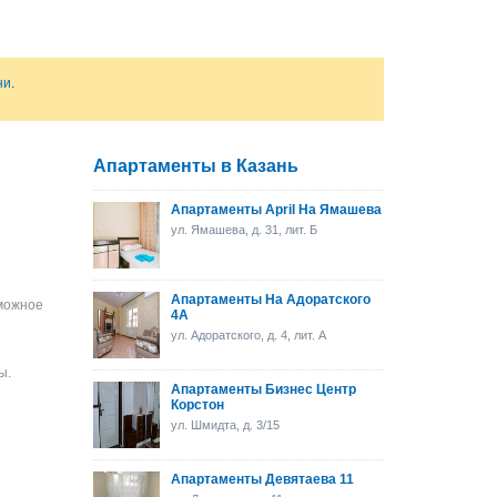
ни
.
Апартаменты в Казань
Апартаменты April На Ямашева
ул. Ямашева, д. 31, лит. Б
Апартаменты На Адоратского
зможное
4А
ул. Адоратского, д. 4, лит. А
ы.
Апартаменты Бизнес Центр
Корстон
ул. Шмидта, д. 3/15
Апартаменты Девятаева 11