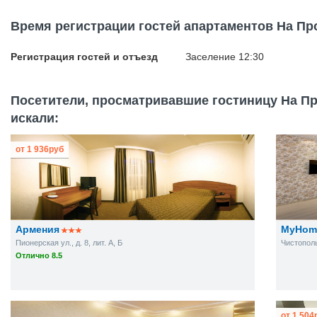
Время регистрации гостей апартаментов На Пр
Регистрация гостей и отъезд
Заселение 12:30
Посетители, просматривавшие гостиницу На Пр
искали:
от
1 936
руб
Армения
MyHome
Пионерская ул., д. 8, лит. А, Б
Чистополь
Отлично 8.5
от
1 504