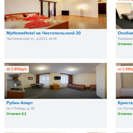
MyHomeHotel на Чистопольской 20
Особня
Чистопольская ул., д.20/12, кв.66
Театральна
Отлично 
от
1 809
руб
от
1 896
Рубин Апарт
Криста
пр-т Победы, д. 90
ул. Русте
Отлично 8.2
Отлично 