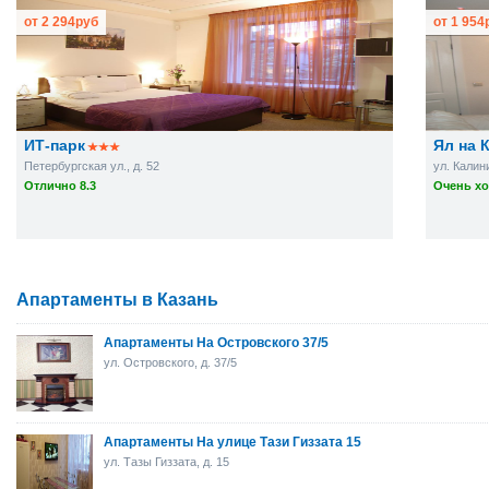
от
2 294
руб
от
1 954
ИТ-парк
Ял на 
Петербургская ул., д. 52
ул. Калини
Отлично 8.3
Очень хо
Апартаменты в Казань
Апартаменты На Островского 37/5
ул. Островского, д. 37/5
Апартаменты На улице Тази Гиззата 15
ул. Тазы Гиззата, д. 15