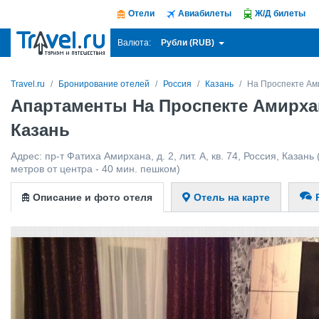
Отели
Авиабилеты
Ж/Д билеты
Рубли (RUB)
Валюта:
Travel.ru
Бронирование отелей
Россия
Казань
На Проспекте Ам
Апартаменты На Проспекте Амирха
Казань
Адрес:
пр-т Фатиха Амирхана, д. 2, лит. А, кв. 74
,
Россия
,
Казань
метров от центра - 40 мин. пешком)
Описание и фото отеля
Отель на карте