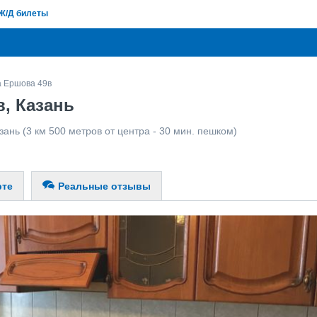
Ж/Д билеты
 Ершова 49в
, Казань
зань
(3 км 500 метров от центра - 30 мин. пешком)
рте
Реальные отзывы