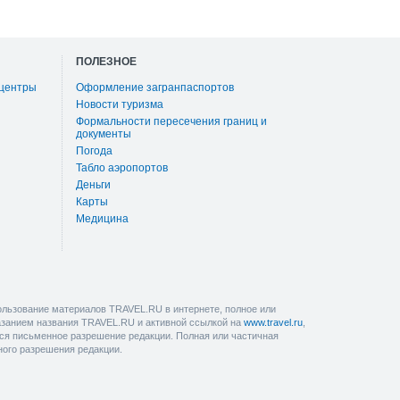
ПОЛЕЗНОЕ
 центры
Оформление загранпаспортов
Новости туризма
Формальности пересечения границ и
документы
Погода
Табло аэропортов
Деньги
Карты
Медицина
льзование материалов TRAVEL.RU в интернете, полное или
казанием названия TRAVEL.RU и активной ссылкой на
www.travel.ru
,
ется письменное разрешение редакции. Полная или частичная
ного разрешения редакции.