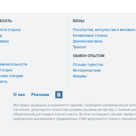
ОЕХАТЬ
ВИЗЫ
еста отдыха
Посольства, консульства и визовые
д
Безвизовые страны
 мира
Шенгенская виза
Транзит
ОБМЕН ОПЫТОМ
имечательности
Отзывы туристов
й отдых
Фоторепортажи
ские поездки
Форумы
вета
О нас
Реклама
Все права защищены и охраняются законом. Свободное некоммерческое испо
частичное, допускается только при условии указания авторства: с полным у
обязательной для каждого взятого текста. Во всех остальных случаях требу
перепечатка материалов в традиционных СМИ допускается только с письмен