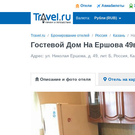
Отели
Авиабилеты
Рубли (RUB)
Валюта:
Travel.ru
Бронирование отелей
Россия
Казань
На
Гостевой Дом На Ершова 49в
Адрес:
ул. Николая Ершова, д. 49, лит. Б
,
Россия
,
Ка
Описание и фото отеля
Отель на ка