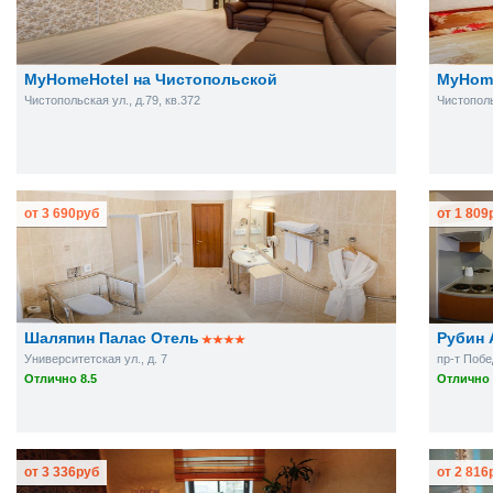
MyHomeHotel на Чистопольской
MyHome
Чистопольская ул., д.79, кв.372
Чистополь
от
3 690
руб
от
1 809
Шаляпин Палас Отель
Рубин 
Университетская ул., д. 7
пр-т Побе
Отлично 8.5
Отлично 
от
3 336
руб
от
2 816