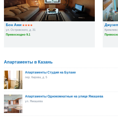
Бон Ами
Джузеп
ул. Островского, д. 31
Кремлевск
Превосходно 9.1
Превосхо
Апартаменты в Казань
Апартаменты Студия на Булаке
пер. Кирова, д. 5
Апартаменты Однокомнатные на улице Ямашева
ул. Ямашева