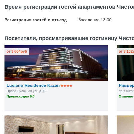
Время регистрации гостей апартаментов Чисто
Регистрация гостей и отъезд
Заселение 13:00
Посетители, просматривавшие гостиницу Чистоп
от
3 664
руб
от
3 102
Luciano Residence Kazan
Ривье
Право-Булачная ул., д. 49
пр-т Фати
Превосходно 9.0
Отлично 