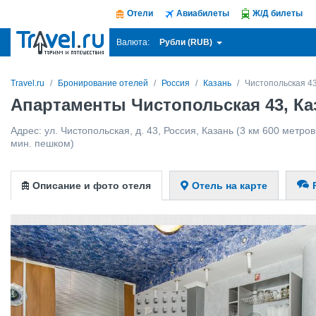
Отели
Авиабилеты
Ж/Д билеты
Рубли (RUB)
Валюта:
Travel.ru
Бронирование отелей
Россия
Казань
Чистопольская 4
Апартаменты Чистопольская 43, Ка
Адрес:
ул. Чистопольская, д. 43
,
Россия
,
Казань
(3 км 600 метров 
мин. пешком)
Описание и фото отеля
Отель на карте