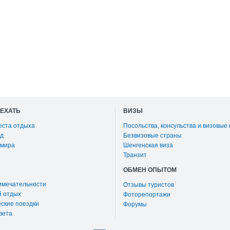
ОЕХАТЬ
ВИЗЫ
еста отдыха
Посольства, консульства и визовые
д
Безвизовые страны
 мира
Шенгенская виза
Транзит
ОБМЕН ОПЫТОМ
имечательности
Отзывы туристов
й отдых
Фоторепортажи
ские поездки
Форумы
вета