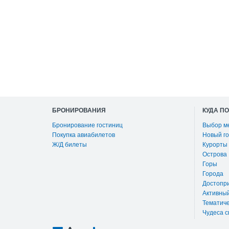
БРОНИРОВАНИЯ
КУДА П
Бронирование гостиниц
Выбор м
Покупка авиабилетов
Новый го
Ж/Д билеты
Курорты
Острова
Горы
Города
Достопр
Активны
Тематиче
Чудеса с