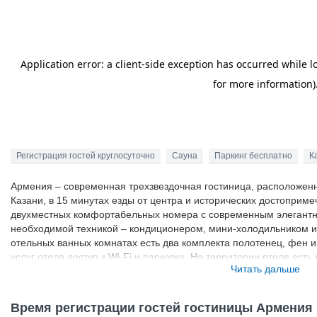
Регистрация гостей круглосуточно
Сауна
Паркинг бесплатно
К
Армения – современная трехзвездочная гостиница, расположен
Казани, в 15 минутах езды от центра и исторических достопримеч
двухместных комфортабельных номера с современным элегантн
необходимой техникой – кондиционером, мини-холодильником и
отельных ванных комнатах есть два комплекта полотенец, фен и
услуг отеля доступ к Wi-Fi и парковка. На территории отеля ест
Читать дальше
залы, конференц-зал со всем необходимым оборудованием. За 
отдохнуть посетить бассейн и тренажерный зал, заказать доставк
трансфер в аэропорт.
Время регистрации гостей гостиницы Армения