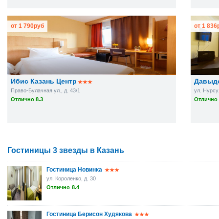
от
1 790
руб
от
1 836
Ибис Казань Центр
Давыд
Право-Булачная ул., д. 43/1
ул. Нурсу
Отлично 8.3
Отлично 
Гостиницы 3 звезды в Казань
Гостиница Новинка
ул. Короленко, д. 30
Отлично
8.4
Гостиница Берисон Худякова