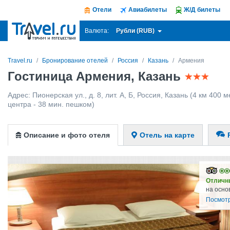
Отели
Авиабилеты
Ж/Д билеты
Рубли (RUB)
Валюта:
Travel.ru
Бронирование отелей
Россия
Казань
Армения
Гостиница Армения, Казань
Адрес:
Пионерская ул., д. 8, лит. А, Б
,
Россия
,
Казань
(4 км 400 м
центра - 38 мин. пешком)
Описание и фото отеля
Отель на карте
Отличн
на осно
Посмотр