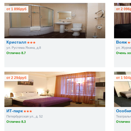
от
1 896
руб
от
2 096
Кристалл
Вояж
ул. Рустема Яхина, д.8
ул. Журнал
Отлично 8.7
Очень хо
от
2 294
руб
от
1 504
ИТ-парк
Особня
Петербургская ул., д. 52
Театральна
Отлично 8.3
Отлично 