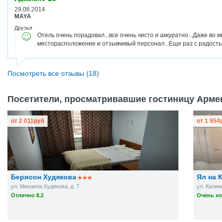
29.08.2014
MAYA
Друзья
Отель очень порадовал...все очень чисто и аккуратно...Даже во м
месторасположение и отзывчивый персонал...Еще раз с радость
Посмотреть все отзывы (18)
Посетители, просматривавшие гостиницу Армен
от
2 011
руб
от
1 954
Берисон Худякова
Ял на 
ул. Михаила Худякова, д. 7
ул. Калини
Отлично 8.2
Очень хо