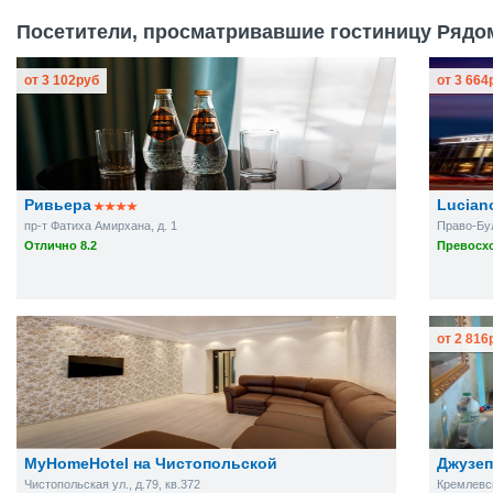
Посетители, просматривавшие гостиницу Рядом
от
3 102
руб
от
3 664
Ривьера
Lucian
пр-т Фатиха Амирхана, д. 1
Право-Бул
Отлично 8.2
Превосхо
от
2 816
MyHomeHotel на Чистопольской
Джузеп
Чистопольская ул., д.79, кв.372
Кремлевск