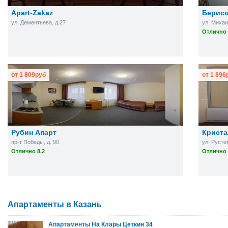
Apart-Zakaz
Берисо
ул. Дементьева, д.27
ул. Михаи
Отлично 
от
1 809
руб
от
1 896
Рубин Апарт
Криста
пр-т Победы, д. 90
ул. Русте
Отлично 8.2
Отлично 
Апартаменты в Казань
Апартаменты На Клары Цеткин 34