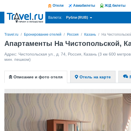
Отели
Авиабилеты
Ж/Д билеты
Рубли (RUB)
Валюта:
Travel.ru
Бронирование отелей
Россия
Казань
На Чистопольско
Апартаменты На Чистопольской, К
Адрес:
Чистопольская ул., д. 74
,
Россия
,
Казань
(3 км 600 метров 
мин. пешком)
Описание и фото отеля
Отель на карте