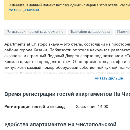
Извините, в данный момент нет свободных номеров в этом отеле. Расс
гостиницы Казани
.
Регистрация гостей круглосуточно
Трансфер из аэропорта
Паркин
Apartments at Chistopolskaya – это отель, состоящий из просто
районе города Казани. Поблизости от отеля находится развлекат
аквапарк, и огромный Ледовый Дворец спорта под названием «Та
Кремля придется преодолеть 7 км. От апартаментов до кафе и 
минут, хотя каждый номер оборудован собственной кухней, на ко
посуда. Кроме того, во всех апартаментах есть стиральная маш
Читать дальше
комнаты с полным набором туалетно-косметических принадлежн
Время регистрации гостей апартаментов На Чи
Регистрация гостей и отъезд
Заселение 14:00
Удобства апартаментов На Чистопольской