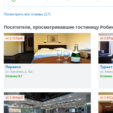
Посмотреть все отзывы (17)
Посетители, просматривавшие гостиницу Робин
от
1 727
руб
от
1 571
Параисо
Турист
ул. Тургенева, д. 32а
ул. Алекс
Отлично 8.7
Отлично 
от
1 404
руб
от
1 651