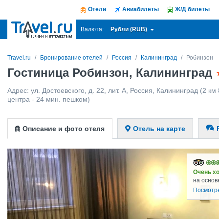
Отели
Авиабилеты
Ж/Д билеты
Рубли (RUB)
Валюта:
Travel.ru
Бронирование отелей
Россия
Калининград
Робинзон
Гостиница Робинзон, Калининград
Адрес:
ул. Достоевского, д. 22, лит. A
,
Россия
,
Калининград
(2 км 
центра - 24 мин. пешком)
Описание и фото отеля
Отель на карте
Очень х
на основ
Посмотр