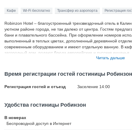
Кафе
Wi-Fi бесплатно
Трансфер из аэропорта
Регистрация гос
Robinzon Hotel – благоустроенный трехзвездочный отель в Кали
уютном районе города, не так далеко от центра. Гостям предл
бани и плавательного бассейна. При оформлении номеров испо
выполненный в теплых цветах, дополненный деревянной отдел
современным оборудованием и имеют отдельную ванную. В кафе
загородный дом, подают блюда европейские и русские кушанья.
Читать дальше
для приготовления барбекю.
Время регистрации гостей гостиницы Робинзо
Регистрация гостей и отъезд
Заселение 14:00
Удобства гостиницы Робинзон
В номерах
Беспроводной
доступ в Интернет