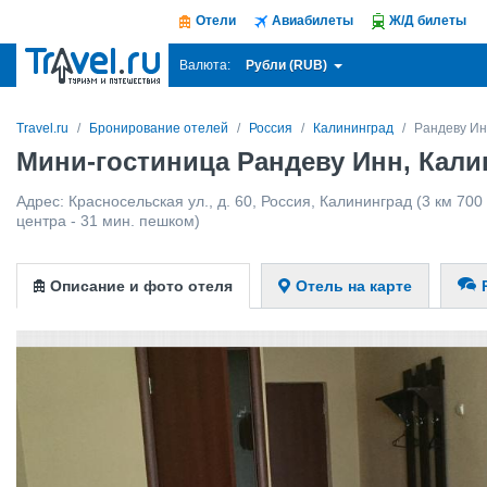
Отели
Авиабилеты
Ж/Д билеты
Рубли (RUB)
Валюта:
Travel.ru
Бронирование отелей
Россия
Калининград
Рандеву И
Мини-гостиница Рандеву Инн, Кали
Адрес:
Красносельская ул., д. 60
,
Россия
,
Калининград
(3 км 700
центра - 31 мин. пешком)
Описание и фото отеля
Отель на карте