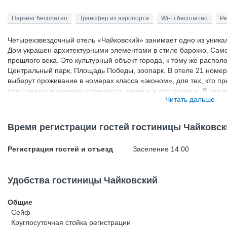
Паркинг бесплатно
Трансфер из аэропорта
Wi-Fi бесплатно
Ре
Четырехзвездочный отель «Чайковский» занимает одно из уника
Дом украшен архитектурными элементами в стиле барокко. Само
прошлого века. Это культурный объект города, к тому же распо
Центральный парк, Площадь Победы, зоопарк. В отеле 21 номер.
выберут проживание в номерах класса «эконом», для тех, кто п
предлагаются номера «стандарт», «люкс» и «полулюкс». В кажд
Читать дальше
телевизор, фен. К дополнительным услугам отеля относятся пра
документов. В отеле «Чайковский» есть ресторан, где в меню зн
По утрам накрывают вкусные завтраки, всегда доступны чай, ко
Время регистрации гостей гостиницы Чайковск
заказать экскурсии по городу. Животных привозить с собой запре
Регистрация гостей и отъезд
Заселение 14:00
Удобства гостиницы Чайковский
Общие
Сейф
Круглосуточная стойка регистрации