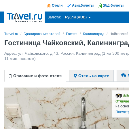
Отели
Авиабилеты
Ж/Д билеты
Рубли (RUB)
Валюта:
Travel.ru
Бронирование отелей
Россия
Калининград
Чайковский
Гостиница Чайковский, Калинингр
Адрес:
ул. Чайковского, д.43
,
Россия
,
Калининград
(1 км 300 метр
11 мин. пешком)
Описание и фото отеля
Отель на карте
Отличн
на осно
Посмотр