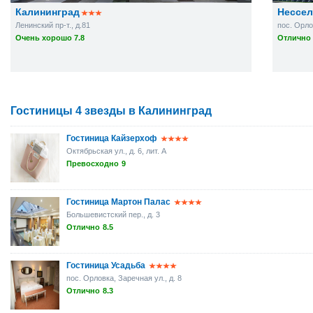
Калининград
Нессел
Ленинский пр-т., д.81
пос. Орло
Очень хорошо 7.8
Отлично 
Гостиницы 4 звезды в Калининград
Гостиница Кайзерхоф
Октябрьская ул., д. 6, лит. А
Превосходно
9
Гостиница Мартон Палас
Большевистский пер., д. 3
Отлично
8.5
Гостиница Усадьба
пос. Орловка, Заречная ул., д. 8
Отлично
8.3