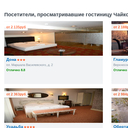
Посетители, просматривавшие гостиницу Чайко
от
2 135
руб
от
2 188
Дона
Гламур
пл. Маршала Василевского, д. 2
Верхнеозе
Отлично 8.8
Отлично 
от
2 363
руб
от
2 984
Усадьба
Оберт