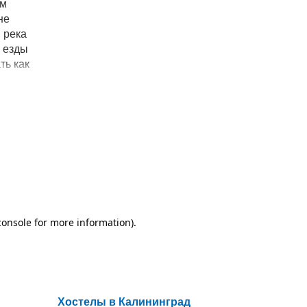
ым
не
 река
х езды
ть как
омера
р.
ает
Хостелы в Калининград