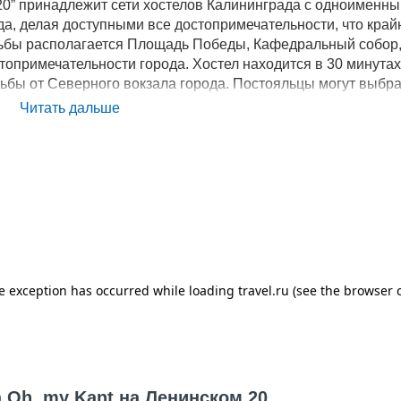
 20” принадлежит сети хостелов Калининграда с одноименн
да, делая доступными все достопримечательности, что край
одьбы располагается Площадь Победы, Кафедральный собор,
топримечательности города. Хостел находится в 30 минута
дьбы от Северного вокзала города. Постояльцы могут выбра
тями, так и отдельный двухместный номер. В стоимость н
Читать дальше
постельного белья, полотенце, бесплатный безлимитный Wi-
льзоваться кухней, сейф, душ с горячей водой, кондиционе
здания максимально комфортного отдыха гостей, располаг
 Oh, my Kant на Ленинском 20