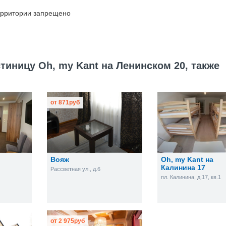
ерритории запрещено
тиницу Oh, my Kant на Ленинском 20, также
от
871
руб
Вояж
Oh, my Kant на
Калинина 17
Рассветная ул., д.6
пл. Калинина, д.17, кв.1
от
2 975
руб