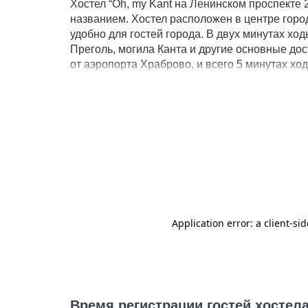
Хостел “Oh, my Kant на Ленинском проспекте
названием. Хостел расположен в центре горо
удобно для гостей города. В двух минутах х
Преголь, могила Канта и другие основные дос
от аэропорта Храброво, и всего 5 минутах хо
место в общем номере с двухъярусными крова
также входит - ежедневная уборка, комплект 
Fi,туалетные принадлежности, возможность по
Хостел оборудован всем необходимым для со
круглосуточной стойкой регистрации.
Время регистрации гостей хостела