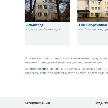
Альштадт
ГАК Спортивная
ул. Фридриха Энгельса, д.14
Описания гостиниц, фото и список оказываемых услуг пред
несоответствие данной информации действительности.
Узнайте
правила
, специальные условия и способы оплаты,
поддержки клиентов помогут быстро выслать подтверждени
БРОНИРОВАНИЯ
КУДА П