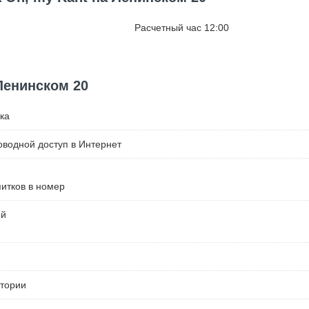
Расчетный час 12:00
Ленинском 20
ка
водной доступ в Интернет
питков в номер
ей
итории