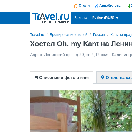
Отели
Авиабилеты
Рубли (RUB)
Валюта:
Travel.ru
Бронирование отелей
Россия
Калинингра
Хостел Oh, my Kant на Лени
Адрес:
Ленинский пр-т, д.20, кв.4
,
Россия
,
Калининг
Описание и фото отеля
Отель на ка