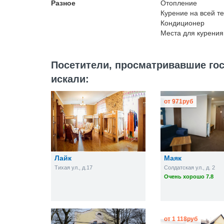
Разное
Отопление
Курение на всей т
Кондиционер
Места для курения
Посетители, просматривавшие гос
искали:
от
971
руб
Лайк
Маяк
Тихая ул., д.17
Солдатская ул., д. 2
Очень хорошо 7.8
от
1 118
руб