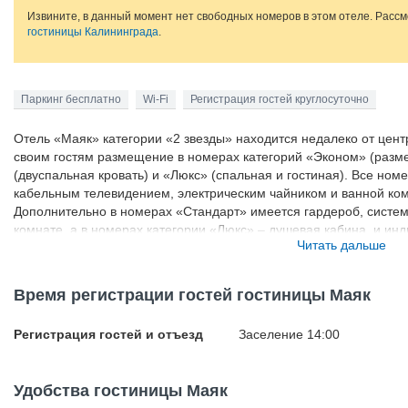
Извините, в данный момент нет свободных номеров в этом отеле. Расс
гостиницы Калининграда
.
Паркинг бесплатно
Wi-Fi
Регистрация гостей круглосуточно
Отель «Маяк» категории «2 звезды» находится недалеко от цент
своим гостям размещение в номерах категорий «Эконом» (разме
(двуспальная кровать) и «Люкс» (спальная и гостиная). Все но
кабельным телевидением, электрическим чайником и ванной ком
Дополнительно в номерах «Стандарт» имеется гардероб, систе
комнате, а в номерах категории «Люкс» – душевая кабина, и ин
Читать дальше
удобства посетителей в отеле работает камера хранения для б
доступ в Интернет, персонал оказывает помощь в заказе такси, 
Время регистрации гостей гостиницы Маяк
Регистрация гостей и отъезд
Заселение 14:00
Удобства гостиницы Маяк