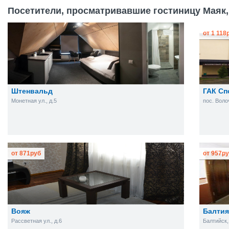
Посетители, просматривавшие гостиницу Маяк,
от
1 118
Штенвальд
ГАК Сп
Монетная ул., д.5
пос. Воло
от
871
руб
от
957
ру
Вояж
Балтия
Рассветная ул., д.6
Балтийск, 