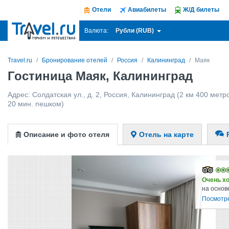
Отели
Авиабилеты
Ж/Д билеты
Рубли (RUB)
Валюта:
Travel.ru
Бронирование отелей
Россия
Калининград
Маяк
Гостиница Маяк, Калининград
Адрес:
Солдатская ул., д. 2
,
Россия
,
Калининград
(2 км 400 метро
20 мин. пешком)
Описание и фото отеля
Отель на карте
Очень х
на основ
Посмотр