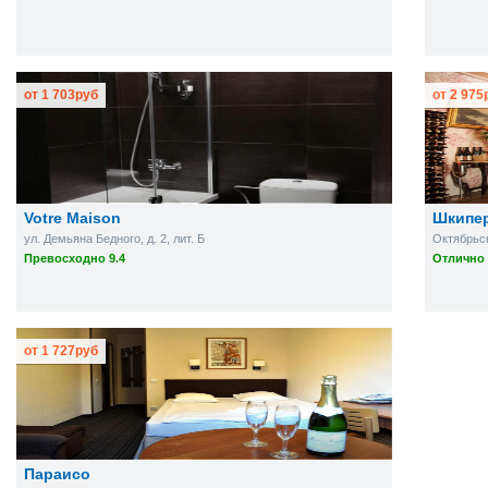
от
1 703
руб
от
2 975
Votre Maison
Шкипе
ул. Демьяна Бедного, д. 2, лит. Б
Октябрьска
Превосходно 9.4
Отлично 
от
1 727
руб
Параисо