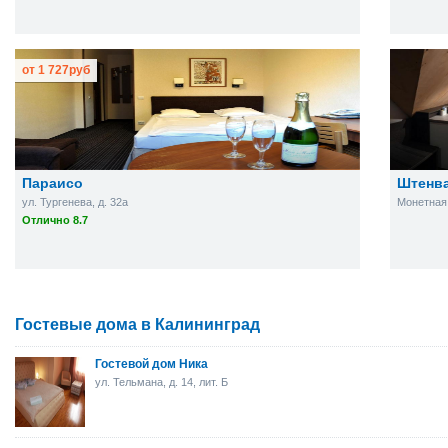
от
1 727
руб
Параисо
Штенв
ул. Тургенева, д. 32а
Монетная 
Отлично 8.7
Гостевые дома в Калининград
Гостевой дом Ника
ул. Тельмана, д. 14, лит. Б