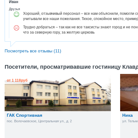
Иван
Друзья
Хороший, отзывчивый персонал – все нам объяснили, помогли 
учитывали все наши пожелания. Тихое, спокойное место, пример
Трудно добраться – так как не все таксисты знают город и не по
что за северную гору, за желтую церковь
Посмотреть все отзывы (11)
Посетители, просматривавшие гостиницу Клавд
от
1 118
руб
ГАК Спортивная
Ника
пос. Волочаевское, Центральная ул., д. 2
ул. Тельма