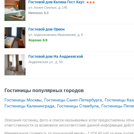
Гостевой дом Калина Гест Хаус
ул. Аллея Смелых, д. 145
Неплохо
5.3
Гостевой дом Орион
ул. подполковника Иванникова, д. 8
Хорошо
6.9
Гостевой дом На Андреевской
Андреевская ул., д. 50
Гостиницы популярных городов
Гостиницы Москвы
,
Гостиницы Санкт-Петербурга
,
Гостиницы Каз
Гостиницы Калининграда
,
Гостиницы Стамбула
,
Гостиницы Пяти
Описания гостиниц, фото и список оказываемых услуг предоставлены объе
ответственности за возможное несоответствие данной информации дейст
Минимальная стоимость за прошедший месяц -
1 074,40
руб
за ночь (сутки