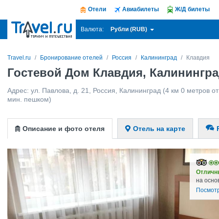
Отели
Авиабилеты
Ж/Д билеты
Рубли (RUB)
Валюта:
Travel.ru
Бронирование отелей
Россия
Калининград
Клавдия
Гостевой Дом Клавдия, Калинингр
Адрес:
ул. Павлова, д. 21
,
Россия
,
Калининград
(4 км 0 метров от
мин. пешком)
Описание и фото отеля
Отель на карте
Отличн
на осно
Посмотр