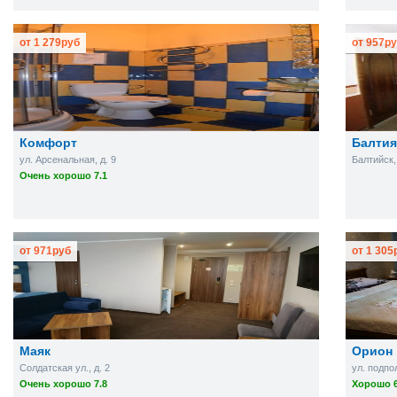
от
1 279
руб
от
957
ру
Комфорт
Балтия
ул. Арсенальная, д. 9
Балтийск, 
Очень хорошо 7.1
от
971
руб
от
1 305
Маяк
Орион
Солдатская ул., д. 2
ул. подпо
Очень хорошо 7.8
Хорошо 6