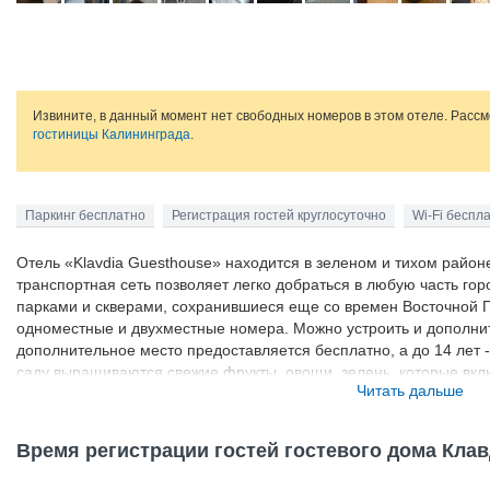
Извините, в данный момент нет свободных номеров в этом отеле. Расс
гостиницы Калининграда
.
Паркинг бесплатно
Регистрация гостей круглосуточно
Wi-Fi беспл
Отель «Klavdia Guesthouse» находится в зеленом и тихом район
транспортная сеть позволяет легко добраться в любую часть го
парками и скверами, сохранившиеся еще со времен Восточной П
одноместные и двухместные номера. Можно устроить и дополнит
дополнительное место предоставляется бесплатно, а до 14 лет -
саду выращиваются свежие фрукты, овощи, зелень, которые вклю
Читать дальше
домашней птицы. Предлагаются также домашний сок и варенье.
Время регистрации гостей гостевого дома Кла