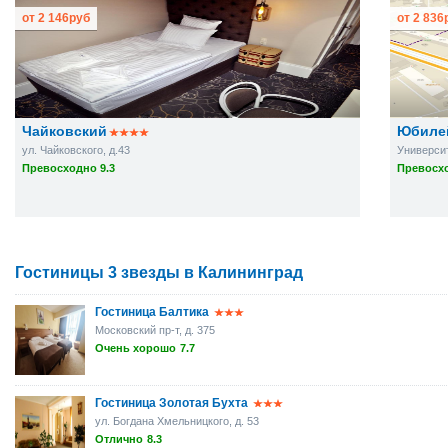
от
2 146
руб
от
2 836
Чайковский
Юбиле
ул. Чайковского, д.43
Университе
Превосходно 9.3
Превосхо
Гостиницы 3 звезды в Калининград
Гостиница Балтика
Московский пр-т, д. 375
Очень хорошо
7.7
Гостиница Золотая Бухта
ул. Богдана Хмельницкого, д. 53
Отлично
8.3