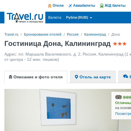
Отели
Авиабилеты
Ж/Д билеты
Рубли (RUB)
Валюта:
Travel.ru
Бронирование отелей
Россия
Калининград
Дона
Гостиница Дона, Калининград
Адрес:
пл. Маршала Василевского, д. 2
,
Россия
,
Калининград
(1 
от центра - 12 мин. пешком)
Описание и фото отеля
Отель на карте
Отличны
на основ
Посмотре