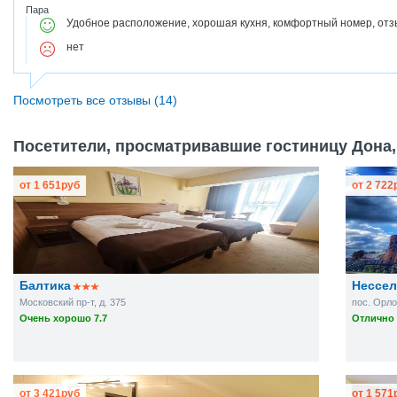
Пара
Удобное расположение, хорошая кухня, комфортный номер, отз
нет
Посмотреть все отзывы (14)
Посетители, просматривавшие гостиницу Дона,
от
1 651
руб
от
2 722
Балтика
Нессел
Московский пр-т, д. 375
пос. Орло
Очень хорошо 7.7
Отлично 
от
3 421
руб
от
1 571