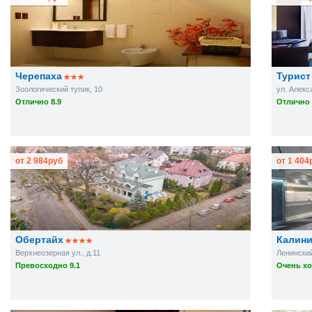
Черепаха
Турист
Зоологический тупик, 10
ул. Алекс
Отлично 8.9
Отлично 
от
2 984
руб
от
1 404
Обертайх
Калини
Верхнеозерная ул., д.11
Ленинский 
Превосходно 9.1
Очень хо