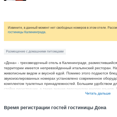
Извините, в данный момент нет свободных номеров в этом отеле. Расс
гостиницы Калининграда
.
Размещение с домашними питомцами
«Дона» - трехзвездочный отель в Калининграде, разместившийся 
территории имеется непревзойденный итальянский ресторан. Н
живописным видом и вкусной едой. Помимо этого подаются блю
звукоизолированных номерах установлено современное оборудо
комплектом туалетных принадлежностей. Большим удобством для
стойки регистрации, а также знание персоналом многих языков.
Читать дальше
автомобиле, предусмотрена охраняемая парковка.
Время регистрации гостей гостиницы Дона