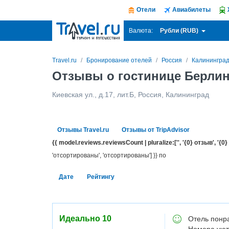
Отели
Авиабилеты
Рубли (RUB)
Валюта:
Travel.ru
Бронирование отелей
Россия
Калинингра
Отзывы о гостинице Берлин
Киевская ул., д.17, лит.Б
,
Россия
,
Калининград
Отзывы Travel.ru
Отзывы от TripAdvisor
{{ model.reviews.reviewsCount | pluralize:['', '{0} отзыв', '{0}
'отсортированы', 'отсортированы'] }} по
Дате
Рейтингу
Идеально
10
Отель понра