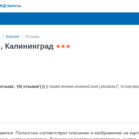
Ж/Д билеты
д
Берлин
Отзывы
, Калининград
 отзыва', '{0} отзывов'] }}
{{ model.reviews.reviewsCount | pluralize:['', 'отсортир
вился. Полностью соответствует описанию и изображению на карт