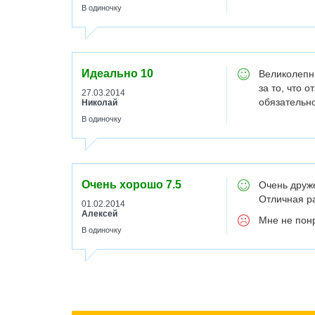
В одиночку
Идеально
10
Великолепны
за то, что 
27.03.2014
обязательно
Николай
В одиночку
Очень хорошо
7.5
Очень друж
Отличная ра
01.02.2014
Алексей
Мне не понр
В одиночку