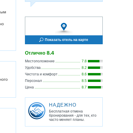
ным
но
Показать отель на карте
8.4
Отлично
Местоположение
7.8
Удобства
8.2
Чистота и комфорт
8.6
ного
Персонал
8.5
Цена
8.7
НАДЕЖНО
Бесплатная отмена
бронирования - для тех, кто
часто меняет планы.