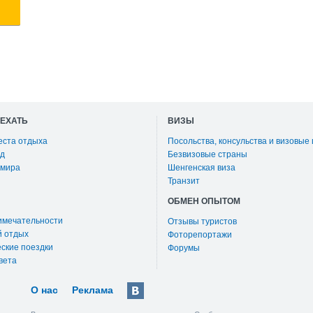
ОЕХАТЬ
ВИЗЫ
еста отдыха
Посольства, консульства и визовые
д
Безвизовые страны
 мира
Шенгенская виза
Транзит
ОБМЕН ОПЫТОМ
имечательности
Отзывы туристов
й отдых
Фоторепортажи
ские поездки
Форумы
вета
О нас
Реклама