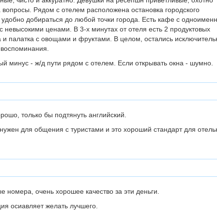
ые, чисто и аккуратно. Девушки на ресепшн приветливые, охотно
 вопросы. Рядом с отелем расположена остановка городского
 удобно добираться до любой точки города. Есть кафе с одноимен
с невысокими ценами. В 3-х минутах от отеля есть 2 продуктовых
 и палатка с овощами и фруктами. В целом, остались исключитель
 воспоминания.
й минус - ж/д пути рядом с отелем. Если открывать окна - шумно.
рошо, только бы подтянуть английский.
нужен для общения с туристами и это хороший стандарт для отель
е номера, очень хорошее качество за эти деньги.
ия осиавляет желать лучшего.