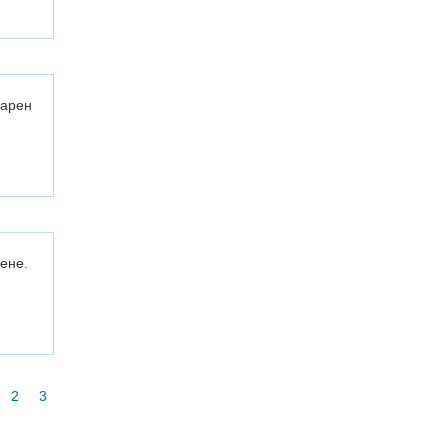
дарен
ене.
2
3