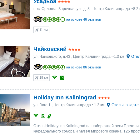
Усадьба
пос. Орловка, Заречная ул., д. 8
, Центр Калининграда ~8.2
на основе 46 отзывов
11 км
Чайковский
ул. Чайковского, д.43
, Центр Калининграда ~1.3 км
Отел
на основе 86 отзывов
19 км
Holiday Inn Kaliningrad
ул. Гюго 1
, Центр Калининграда ~1.3 км
Отель на карте
Отель Holiday Inn Kaliningrad на набережной реки Преголи
кафедрального собора и Музея Мирового океана. 125 про