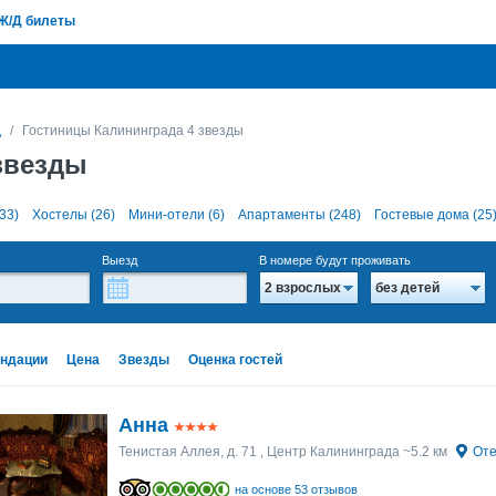
Ж/Д билеты
д
Гостиницы Калининграда 4 звезды
звезды
33)
Хостелы (26)
Мини-отели (6)
Апартаменты (248)
Гостевые дома (25
Выезд
В номере будут проживать
2 взрослых
без детей
ндации
Цена
Звезды
Оценка гостей
Анна
Тенистая Аллея, д. 71
, Центр Калининграда ~5.2 км
Оте
на основе 53 отзывов