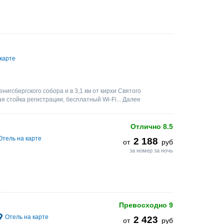
карте
нигсбергского собора и в 3,1 км от кирхи Святого
я стойка регистрации, бесплатный Wi-Fi...
Далее
Отлично
8.5
Отель на карте
2 188
от
руб
за номер за ночь
Превосходно
9
Отель на карте
2 423
от
руб