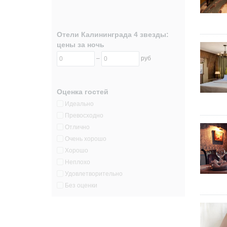
Отели Калининграда 4 звезды:
цены за ночь
–
руб
Оценка гостей
Идеально
Превосходно
Отлично
Очень хорошо
Хорошо
Неплохо
Удовлетворительно
Без оценки