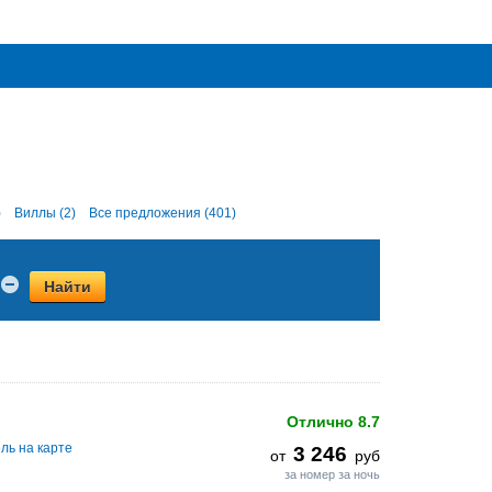
)
Виллы (2)
Все предложения (401)
Найти
Отлично
8.7
ль на карте
3 246
от
руб
за номер за ночь